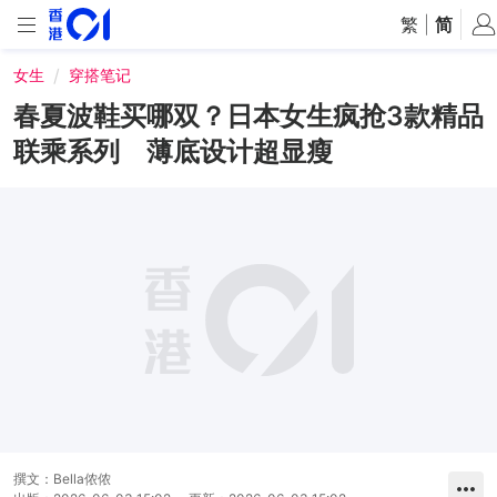
繁
|
简
女生
穿搭笔记
春夏波鞋买哪双？日本女生疯抢3款精品
联乘系列 薄底设计超显瘦
撰文：
Bella侬侬