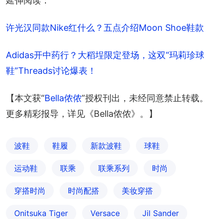
延伸阅读：
许光汉同款Nike红什么？五点介绍Moon Shoe鞋款
Adidas开中药行？大稻埕限定登场，这双“玛莉珍球
鞋”Threads讨论爆表！
【本文获“
Bella侬侬
”授权刊出，未经同意禁止转载。
更多精彩报导，详见《Bella侬侬》。】
波鞋
鞋履
新款波鞋
球鞋
运动鞋
联乘
联乘系列
时尚
穿搭时尚
时尚配搭
美妆穿搭
Onitsuka Tiger
Versace
Jil Sander