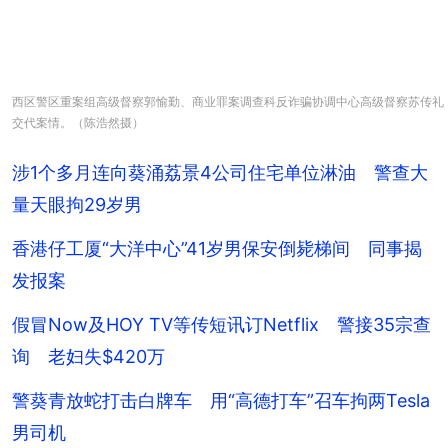
西区警区重案组高级督察郭愉勤、商业罪案调查科反诈骗协调中心高级督察苏传礼
交代案情。（陈浩然摄）
涉1个多月连向葵涌荔景4公司住宅单位淋油 警查大
量天眼拘29岁男
香港仔工厦“大洋中心”41岁男保安倒毙梯间 同事揭
发报案
假冒Now及HOY TV等传短讯订Netflix 警接35宗查
询 老妇失$420万
警葵青放蛇打击白牌车 用“高德打车”召车拘两Tesla
男司机