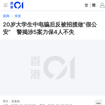
繁
|
简
港闻
突发
20岁大学生中电骗后反被招揽做“假公
安” 警揭涉5案力保4人不失
撰文：
凌逸德