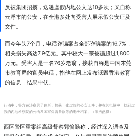
反被集团招揽，送递虚假内地公文达10多次；又自称
云浮市的公安，在全港多处向受害人展示假公安证及
文件。
而今年头7个月，电话诈骗案占全部诈骗案的16.7%，
相关损失高达7.9亿元。其中较大一宗被骗超过1,800
万元。受害人是一名76岁老翁，接获自称是中国东莞
市教育局的官员电话，指他在网上发布诋毁香港教育
的信息，结果中伏。
行动中，警方在涉案男子住所，检获一张虚假的公安证件；并在其电脑中，找到虚
假的内地检察院的公函及国家保密条款等的电子档案。（陈浩然摄）
西区警区重案组高级督察郭愉勤称，经过深入调查及