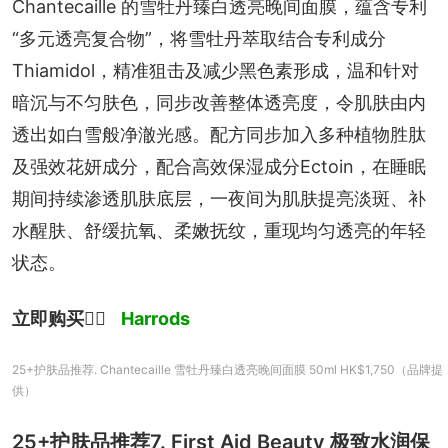
Chantecaille 的雪牡丹臻白透亮晚间面膜，蕴含专利
“多元透亮复合物”，将雪牡丹萃取结合专利成分
Thiamidol，精准狙击及减少黑色素形成，温和针对
暗沉与不匀肤色，同步改善整体透亮度，令肌肤由内
透出如白雪般净澈光感。配方同步加入多种植物胜肽
及强效花妍成分，配合高效保湿成分Ectoin，在睡眠
期间持续渗透肌肤底层，一夜间为肌肤提亮淡斑、补
水醒肤、舒缓抗氧、柔嫩抚纹，重现均匀透亮的年轻
状态。
立即购买
👉🏻 
Harrods
25+护肤品推荐. Chantecaille 雪牡丹臻白透亮晚间面膜 50ml HK$1,750（品牌提
供）
25+护肤品推荐7. First Aid Beauty 极致水润保