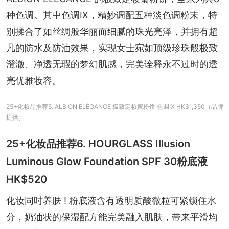
种色调。其中色调IX，精妙调配五种淡色调粉末，特
别揉合了如丝绸般华丽而细腻的珠光亮泽，并拥有超
凡的防水及防油效果，实现女士宛如顶级珍珠般极致
澄澈、净透无瑕的梦幻肌感，完美诠释永不过时的透
亮优雅妆容。
25+化妆品推荐5. ALBION ELÉGANCE 极致定妆蜜粉饼 色调IX HK$1,350（品牌
提供）
25+化妆品推荐6. HOURGLASS Illusion
Luminous Glow Foundation SPF 30粉底液
HK$520
化妆同时养肤 ! 粉底液含有透明质酸微粒可紧锁住水
分，奶油状的保湿配方能完美融入肌肤，带来平滑均