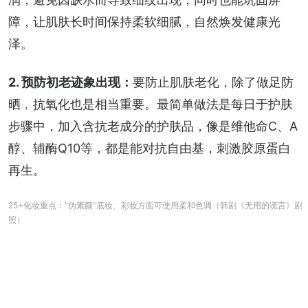
障，让肌肤长时间保持柔软细腻，自然焕发健康光
泽。
2. 预防初老迹象出现：
要防止肌肤老化，除了做足防
晒﹐抗氧化也是相当重要。最简单做法是每日于护肤
步骤中，加入含抗老成分的护肤品，像是维他命C、A
醇、辅酶Q10等，都是能对抗自由基，刺激胶原蛋白
再生。
25+化妆重点：“伪素颜”底妆、彩妆方面可使用柔和色调（韩剧《无用的谎言》剧
照）