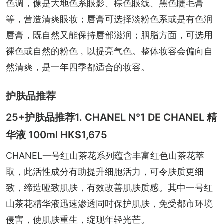
色调，像是大地色系眼影、棕色眼线、黑色睫毛膏
等，营造清爽眼妆；唇膏可选择淡粉色系或是有色润
唇膏，既自然又能保持唇部滋润；胭脂方面，可选用
裸色或自然的粉色﹐以提亮气色。整体妆容会偏向自
然清爽，是一年四季都适合的妆容。
护肤品推荐
25+护肤品推荐1. CHANEL N°1 DE CHANEL 精
华液 100ml HK$1,675
CHANEL一号红山茶花系列蕴含丰富红色山茶花萃
取，此活性成分有助提升细胞活力，可令肤质更细
致，缔造哑致肌肤，有效改善肌肤质感。其中一号红
山茶花精华液迅速渗透同时保护肌肤，免受都市环境
侵害，使肌肤重生，绽现年轻光芒。