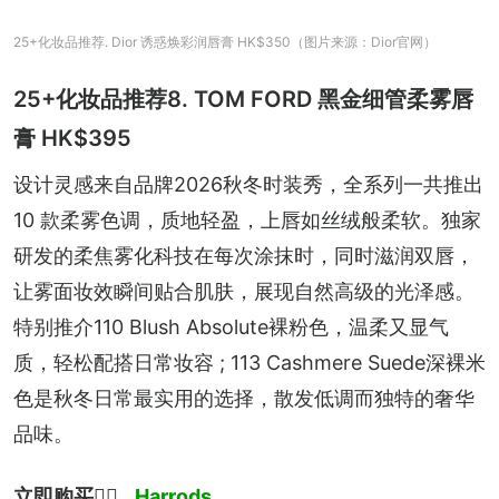
25+化妆品推荐. Dior 诱惑焕彩润唇膏 HK$350（图片来源：Dior官网）
25+化妆品推荐8. TOM FORD 黑金细管柔雾唇
膏 HK$395
设计灵感来自品牌2026秋冬时装秀，全系列一共推出 
10 款柔雾色调，质地轻盈，上唇如丝绒般柔软。独家
研发的柔焦雾化科技在每次涂抹时，同时滋润双唇，
让雾面妆效瞬间贴合肌肤，展现自然高级的光泽感。
特别推介110 Blush Absolute裸粉色，温柔又显气
质，轻松配搭日常妆容 ; 113 Cashmere Suede深裸米
色是秋冬日常最实用的选择，散发低调而独特的奢华
品味。
立即购买
👉🏻 
Harrods