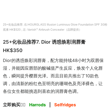
25+化妆品推荐. 右:HOURGLASS Illusion Luminous Glow Foundation SPF 30粉
底液 HK$520 ; 左: Vanish™ Airbrush Concealer（品牌提供）
25+化妆品推荐7. Dior 诱惑焕彩润唇膏
HK$350
Dior的诱惑焕彩润唇膏，配方能持续48小时为双唇保
湿，并能因应唇部的酸碱值产生反应，焕发个人化唇
色，瞬间提升樱唇光泽。而且目前共推出了10款色
调，由清新的粉红色至明亮的珊瑚色及亮泽裸色，让
各位女生都能挑选到喜欢的润唇膏色调。
立即购买
👉🏻 
Harrods
 | 
Selfridges