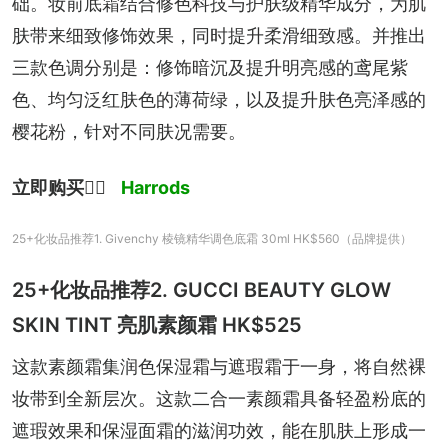
础。妆前底霜结合修色科技与护肤级精华成分，为肌
肤带来细致修饰效果，同时提升柔滑细致感。并推出
三款色调分别是：修饰暗沉及提升明亮感的鸢尾紫
色、均匀泛红肤色的薄荷绿，以及提升肤色亮泽感的
樱花粉，针对不同肤况需要。
立即购买
👉🏻 
Harrods
25+化妆品推荐1. Givenchy 棱镜精华调色底霜 30ml HK$560（品牌提供）
25+化妆品推荐2. GUCCI BEAUTY GLOW
SKIN TINT 亮肌素颜霜 HK$525
这款素颜霜集润色保湿霜与遮瑕霜于一身，将自然裸
妆带到全新层次。这款二合一素颜霜具备轻盈粉底的
遮瑕效果和保湿面霜的滋润功效，能在肌肤上形成一