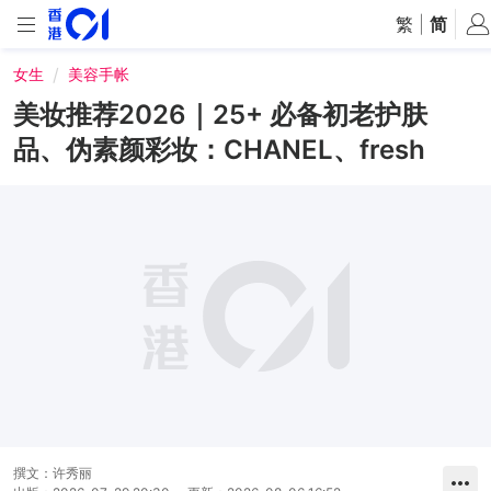
繁
|
简
女生
美容手帐
美妆推荐2026｜25+ 必备初老护肤
品、伪素颜彩妆：CHANEL、fresh
撰文：
许秀丽