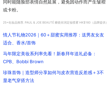
同时能随脸部表情自然延展，避免因动作而产生皱褶
或卡粉。
25+化妆品推荐. PAUL & JOE BEAUTÉ 糖瓷丝润定妆喷雾 HK$160（品牌提供）
情人节礼物2026｜60＋甜蜜实用推荐：送男友女友
适合、香水/首饰
马年限定美妆系列率先看！新春拜年送礼必备：
CPB、Bobbi Brown
珍珠首饰｜造型师分享如何与皮衣营造反差感＋3不
显老气穿搭方法