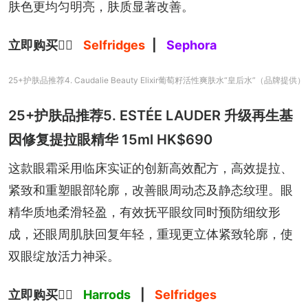
肤色更均匀明亮，肤质显著改善。
立即购买
👉🏻 
Selfridges
| 
Sephora
25+护肤品推荐4. Caudalie Beauty Elixir葡萄籽活性爽肤水“皇后水”（品牌提供）
25+护肤品推荐5. ESTÉE LAUDER 升级再生基
因修复提拉眼精华 15ml HK$690
这款眼霜采用临床实证的创新高效配方，高效提拉、
紧致和重塑眼部轮廓，改善眼周动态及静态纹理。眼
精华质地柔滑轻盈，有效抚平眼纹同时预防细纹形
成，还眼周肌肤回复年轻，重现更立体紧致轮廓，使
双眼绽放活力神采。
立即购买
👉🏻 
Harrods
 | 
Selfridges