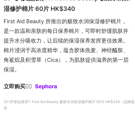
湿修护棉⽚ 60片 HK$340
First Aid Beauty 所推出的极致水润保湿修护棉⽚，
是一款温和亲肤的每日保养棉片，可即时舒缓肌肤并
提升水分吸收力，让后续的保湿保养发挥更佳效果。
棉片浸润于高浓度精华，蕴含胶体燕麦、神经醯胺、
角鲨烷及积雪草（Cica），为肌肤提供滋养的第一层
保湿。
立即购买
👉🏻
Sephora
25+护肤品推荐7. First Aid Beauty 极致水润保湿修护棉⽚ 60片 HK$340（品牌提
供