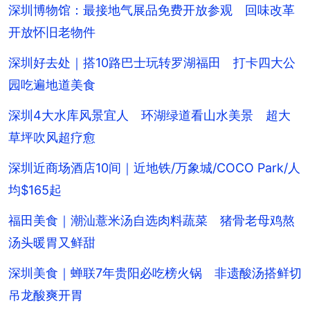
深圳博物馆：最接地气展品免费开放参观 回味改革
开放怀旧老物件
深圳好去处｜搭10路巴士玩转罗湖福田 打卡四大公
园吃遍地道美食
深圳4大水库风景宜人 环湖绿道看山水美景 超大
草坪吹风超疗愈
深圳近商场酒店10间｜近地铁/万象城/COCO Park/人
均$165起
福田美食｜潮汕薏米汤自选肉料蔬菜 猪骨老母鸡熬
汤头暖胃又鲜甜
深圳美食｜蝉联7年贵阳必吃榜火锅 非遗酸汤搭鲜切
吊龙酸爽开胃