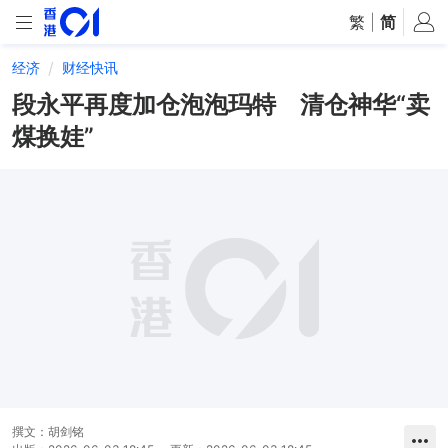
繁
|
简
经济
财经快讯
段永平再度加仓泡泡玛特 清仓神华“卖
煤换娃”
撰文：
胡剑铭