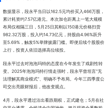
数据显示，段永平当日以162.5元均价买入466万股，
累计耗资约7.57亿港元。本次加仓距离上一笔大规模
布局仅相隔三日，5月25日其刚以150港元价格扫货
982.32万股，投入约14.73亿元，持股由4.96%跃升
至5.69%，触发5%举牌披露门槛。即便后续个股股价
上行，投资人依旧选择高位续投。
段永平过去对泡泡玛特的态度在今年发生了戏剧性转
变。2025年泡泡玛特行情走强时，段永平曾坦言“无
法理解其商业模式”、明确不予布局。今年三四季度公
司交出亮眼财报后，他改变观点。
4月，段永平透过沽出看跌期权，正式建仓；5月在社
交平台透露，全线清仓中国神华，把兑现资金悉数投