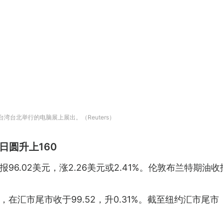
PU在台湾台北举行的电脑展上展出。（Reuters）
日圆升上160
02美元，涨2.26美元或2.41%。伦敦布兰特期油收报97
汇市尾市收于99.52，升0.31%。截至纽约汇市尾市，美