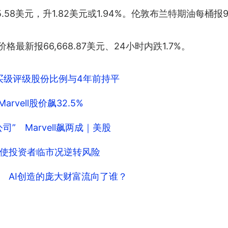
美元，升1.82美元或1.94%。伦敦布兰特期油每桶报97.7
）价格最新报66,668.87美元、24小时内跌1.7%。
买级评级股份比例与4年前持平
vell股价飙32.5%
” Marvell飙两成｜美股
使投资者临市况逆转风险
 AI创造的庞大财富流向了谁？