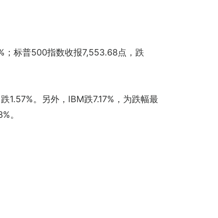
89%；标普500指数收报7,553.68点，跌
）跌1.57%。另外，IBM跌7.17%，为跌幅最
73%。