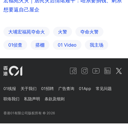
宏福苑火灾｜居民灾后情绪难平：唔系要捐钱、剩系
想要返自己屋企
大埔宏福苑夺命火
火警
夺命火警
01侦查
搭棚
01 Video
我主场
01线报
关于我们
01招聘
广告查询
01App
常见问题
联络我们
私隐声明
条款及细则
香港01有限公司版权所有 ©
2026