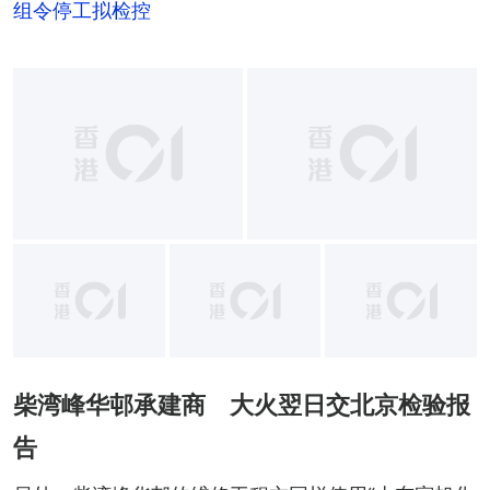
组令停工拟检控
+
5
柴湾峰华邨承建商 大火翌日交北京检验报
告