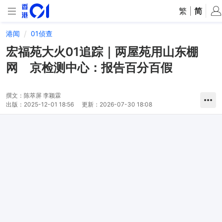
繁
|
简
港闻
01侦查
宏福苑大火01追踪｜两屋苑用山东棚
网 京检测中心：报告百分百假
撰文：
陈萃屏 李颖霖
出版：
2025-12-01 18:56
更新：
2026-07-30 18:08