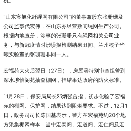
机。
“山东宸旭化纤绳网有限公司”的董事兼股东张珊珊及
公司监事代宏伟，在山东亦经营数间绳网生产公司。
根据内地查册，涉事的张珊珊只有绳网相关公司业
务，与新冠疫情时涉误报检测结果丑闻、兰州核子华
曦实验室的张珊珊非同一人。
宏福苑大火后翌日（27日），房屋署特别审查组曾到
深水埗怡阁苑抽查棚网，指结果达政府的防火标准。
11月28日，保安局局长邓炳强曾指，初步化验了宏福
苑的棚网、保护网，结果达到阻燃要求。不过，12月1
日，政务司司长陈国基表示，警方在宏福苑约20个地
方采集棚网样本，当中宏泰阁、宏道阁、宏仁阁及宏