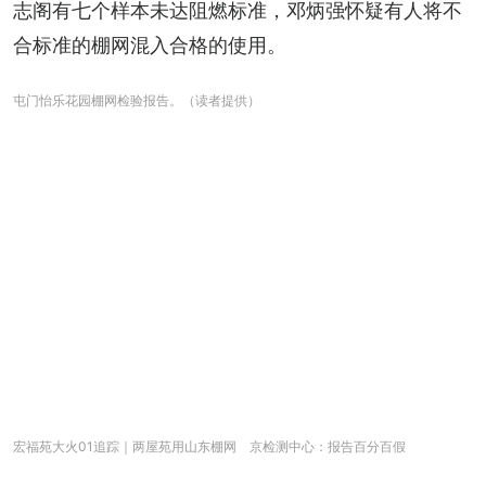
志阁有七个样本未达阻燃标准，邓炳强怀疑有人将不
合标准的棚网混入合格的使用。
屯门怡乐花园棚网检验报告。（读者提供）
宏福苑大火01追踪｜两屋苑用山东棚网 京检测中心：报告百分百假