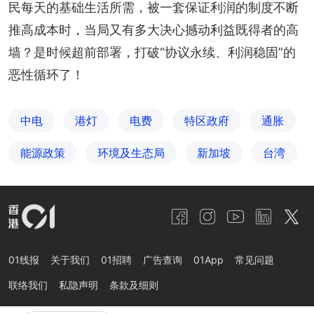
民每天的基础生活所需，被一套保证利润的制度不断
推高成本时，当局又有多大决心撼动利益既得者的高
墙？是时候超前部署，打破“协议永续、利润稳固”的
恶性循环了！
中电
港灯
电费
特区政府
通胀
能源政策
环境及生态局
新加坡
台湾
01线报
关于我们
01招聘
广告查询
01App
常见问题
联络我们
私隐声明
条款及细则