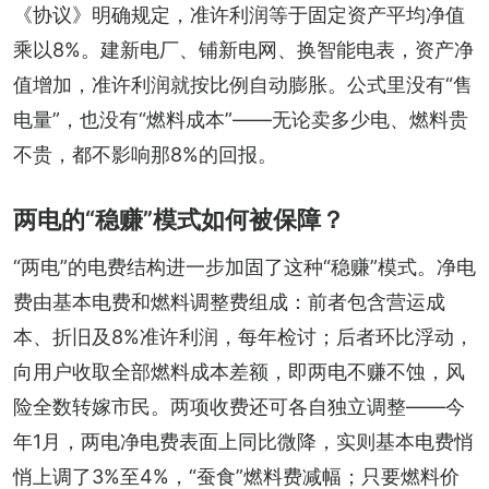
《协议》明确规定，准许利润等于固定资产平均净值
乘以8%。建新电厂、铺新电网、换智能电表，资产净
值增加，准许利润就按比例自动膨胀。公式里没有“售
电量”，也没有“燃料成本”——无论卖多少电、燃料贵
不贵，都不影响那8%的回报。
两电的“稳赚”模式如何被保障？
“两电”的电费结构进一步加固了这种“稳赚”模式。净电
费由基本电费和燃料调整费组成：前者包含营运成
本、折旧及8%准许利润，每年检讨；后者环比浮动，
向用户收取全部燃料成本差额，即两电不赚不蚀，风
险全数转嫁市民。两项收费还可各自独立调整——今
年1月，两电净电费表面上同比微降，实则基本电费悄
悄上调了3%至4%，“蚕食”燃料费减幅；只要燃料价