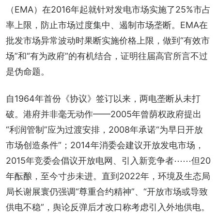
（EMA）在2016年起就针对发电市场实施了25%市占
率上限，防止市场过度集中、遏制市场垄断。EMA在
批发市场异常波动时果断实施价格上限，做到“有效市
场”和“有为政府”的有机结合，证明往届高官所言不过
是伪命题。
自1964年首份《协议》签订以来，两电垄断从未打
破。港府并非毫无动作——2005年曾荫权政府提出
“利润管制”应为过渡安排，2008年承诺“为早日开放
市场创造条件”；2014年消委会建议开放发电市场，
2015年竞委会倡议开放电网、引入新竞争者⋯⋯但20
年酝酿，至今寸步未进。直到2022年，环境及生态局
局长谢展寰仍强调“尊重合约精神”、“开放市场或导致
供电不稳”，舆论反弹后才改口称考虑引入外地供电。