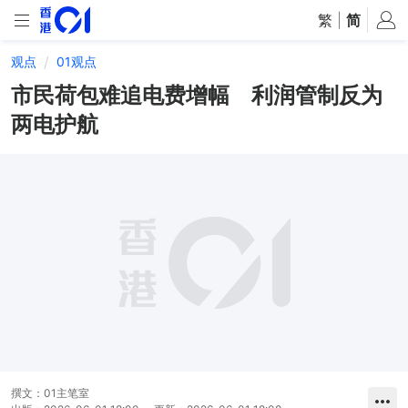
繁
|
简
观点
01观点
市民荷包难追电费增幅 利润管制反为
两电护航
撰文：
01主笔室