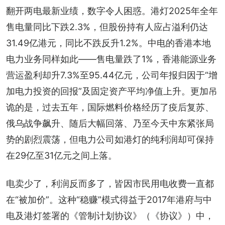
翻开两电最新业绩，数字令人困惑。港灯2025年全年
售电量同比下跌2.3%，但股份持有人应占溢利仍达
31.49亿港元，同比不跌反升1.2%。中电的香港本地
电力业务同样如此——售电量跌了1%，香港能源业务
营运盈利却升7.3%至95.44亿元，公司年报归因于“增
加电力投资的回报”及固定资产平均净值上升。更加吊
诡的是，过去五年，国际燃料价格经历了疫后复苏、
俄乌战争飙升、随后大幅回落、乃至今天中东紧张局
势的剧烈震荡，但电力公司如港灯的纯利润却可保持
在29亿至31亿元之间上落。
电卖少了，利润反而多了，皆因市民用电收费一直都
在“被加价”。这种“稳赚”模式得益于2017年港府与中
电及港灯签署的《管制计划协议》（《协议》）中，