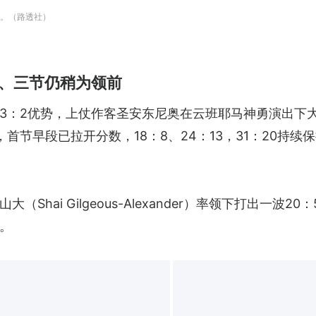
人。（路透社）
、三节仍稍为领前
3：2优势，上仗作客圣安东尼奥在云班耶马神勇演出下
，首节早段已拉开分数，18：8、24：13，31：20持续
Shai Gilgeous-Alexander）率领下打出一波
前。