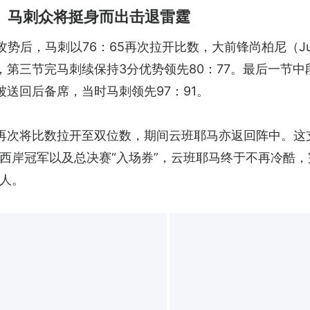
 马刺众将挺身而出击退雷霆
后，马刺以76：65再次拉开比数，大前锋尚柏尼（Julian
第三节完马刺续保持3分优势领先80：77。最后一节中
送回后备席，当时马刺领先97：91。
再次将比数拉开至双位数，期间云班耶马亦返回阵中。这
赢得西岸冠军以及总决赛“入场券”，云班耶马终于不再冷酷
人。