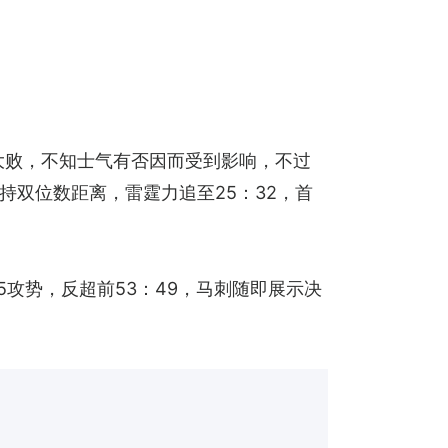
大败，不知士气有否因而受到影响，不过
保持双位数距离，雷霆力追至25：32，首
20：5攻势，反超前53：49，马刺随即展示决