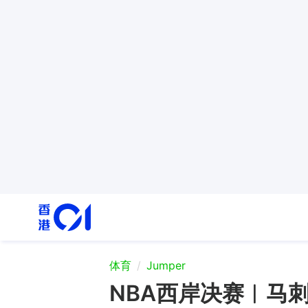
体育
Jumper
NBA西岸决赛︱马