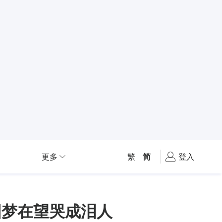
更多
繁
|
简
登入
圆梦在望哭成泪人