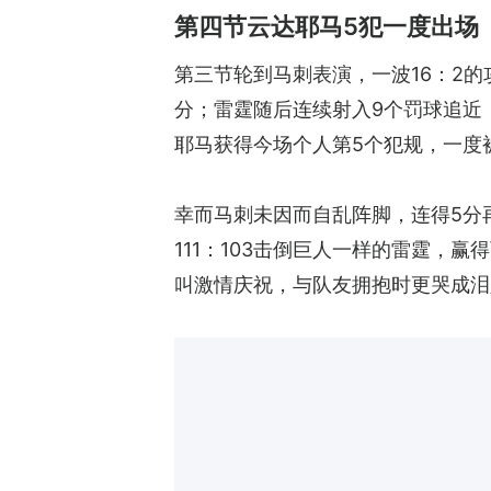
第四节云达耶马5犯一度出场
第三节轮到马刺表演，一波16：2的攻势
分；雷霆随后连续射入9个罚球追近，
耶马获得今场个人第5个犯规，一度被
幸而马刺未因而自乱阵脚，连得5分
111：103击倒巨人一样的雷霆，
叫激情庆祝，与队友拥抱时更哭成泪