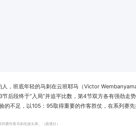
约人，班底年轻的马刺在云班耶马（Victor Wemban
3节后段终于“入局”并追平比数，第4节双方各有强劲走
验的不足，以105：95取得重要的作客胜仗，在系列赛先
在系列赛作客马刺先拔头筹。（路透社）