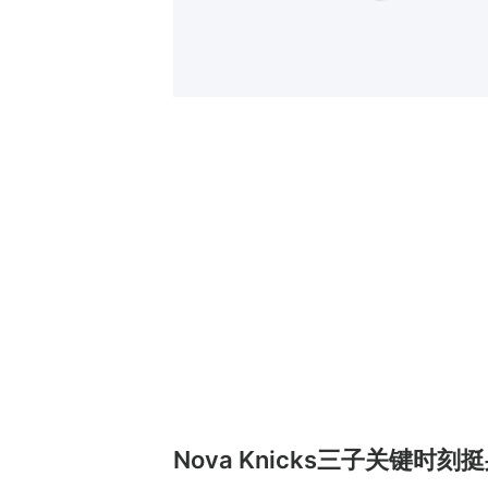
Nova Knicks三子关键时刻