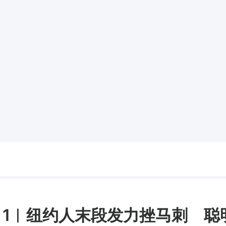
e 1︱纽约人末段发力挫马刺 