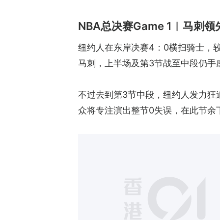
NBA总决赛Game 1︱马刺
纽约人在东岸决赛4：0横扫骑士，
马刺，上半场及第3节战至中段仍手感
不过去到第3节中段，纽约人发力狂
众将专注演出整节0失误，在此节余下2