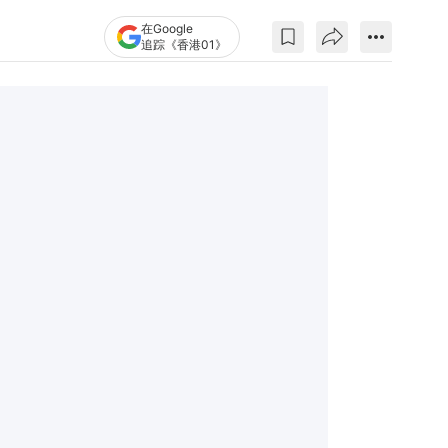
在Google
追踪《香港01》