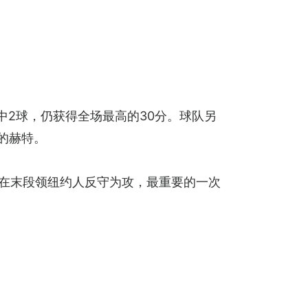
2球，仍获得全场最高的30分。球队另
的赫特。
次在末段领纽约人反守为攻，最重要的一次