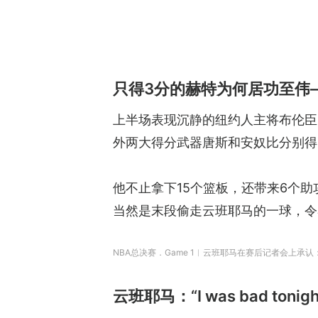
只得3分的赫特为何居功至伟
上半场表现沉静的纽约人主将布伦臣
外两大得分武器唐斯和安奴比分别得
他不止拿下15个篮板，还带来6个
当然是末段偷走云班耶马的一球，令
NBA总决赛．Game 1︱云班耶马在赛后记者会上承认：“我
云班耶马：“I was bad tonigh