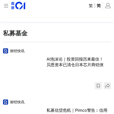
繁
|
简
私募基金
财经快讯
AI泡沫论｜投资回报历来最佳！
贝恩资本已清仓日本芯片商铠侠
财经快讯
私募信贷危机｜Pimco警告︰信用