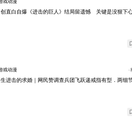
游戏动漫
山创直白自爆《进击的巨人》结局留遗憾 关键是没狠下
游戏动漫
培生进击的求婚｜网民赞调查兵团飞跃递戒指有型．两细