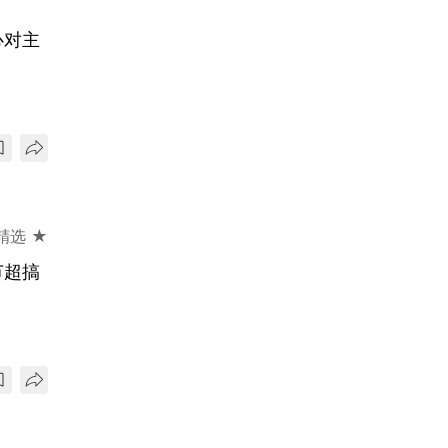
心对主
精选 ★
节超搞