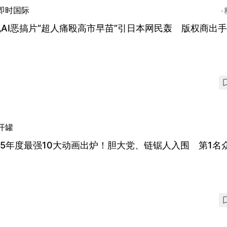
即时国际
AI恶搞片“超人痛殴高市早苗”引日本网民轰 版权商出
开罐
25年度最强10大动画出炉！胆大党、链锯人入围 第1名