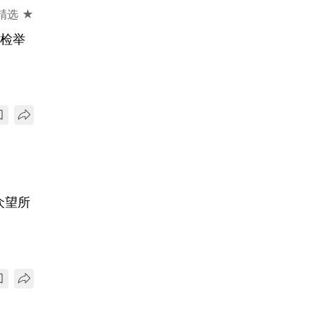
精选 ★
手检举
众望所