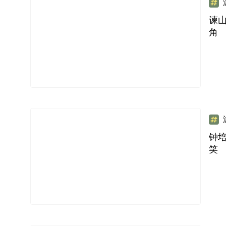
谏
角
钟
笑