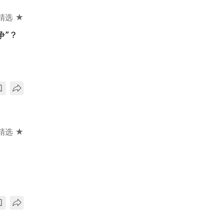
精选 ★
争”？
精选 ★