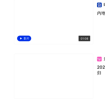
内地
影片
01:08
20
归