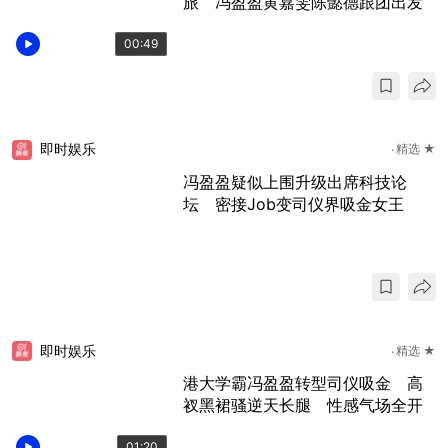
旅 冯盈盈黄嘉雯陈懿德跟团出发
00:49
即时娱乐
精选 ★
冯盈盈疑似上围升级出席科技论
坛 密接Job变司仪界吸金女王
即时娱乐
精选 ★
港大学霸冯盈盈转型司仪吸金 高
衩黑裙骚逆天长腿 性感气场全开
01:20