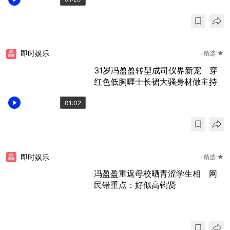
即时娱乐
精选 ★
31岁冯盈盈转型成司仪界新宠 穿
红色低胸喱士长裙大骚身材做主持
01:02
即时娱乐
精选 ★
冯盈盈重返母校晒青涩学生相 网
民错重点：好似高钧贤