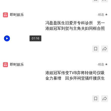
即时娱乐
精选 ★
冯盈盈医生旧爱开专科诊所 另一
港姐冠军到贺与主角夫妇同框合照
01:16
即时娱乐
精选 ★
港姐冠军传变TVB弃将转做司仪吸
金力暴增 回乡拜祠堂骚纤腰庆生