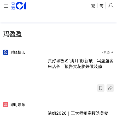
繁
|
简
冯盈盈
财经快讯
精选 ★
真好城改名“满月”献新猷 冯盈盈客
串店长 预告卖花胶兼做装修
即时娱乐
港姐2026｜三大师姐亲授选美秘