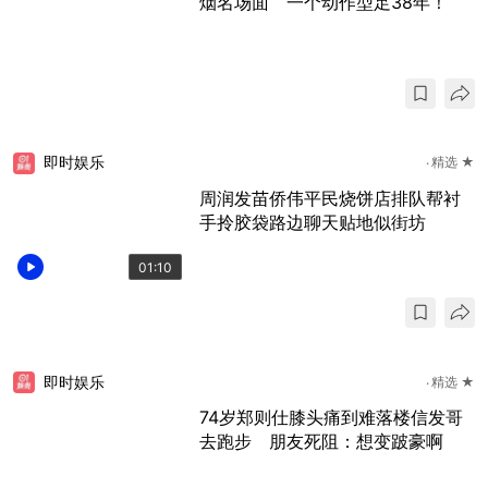
烟名场面 一个动作型足38年！
即时娱乐
精选 ★
周润发苗侨伟平民烧饼店排队帮衬
手拎胶袋路边聊天贴地似街坊
01:10
即时娱乐
精选 ★
74岁郑则仕膝头痛到难落楼信发哥
去跑步 朋友死阻：想变跛豪啊