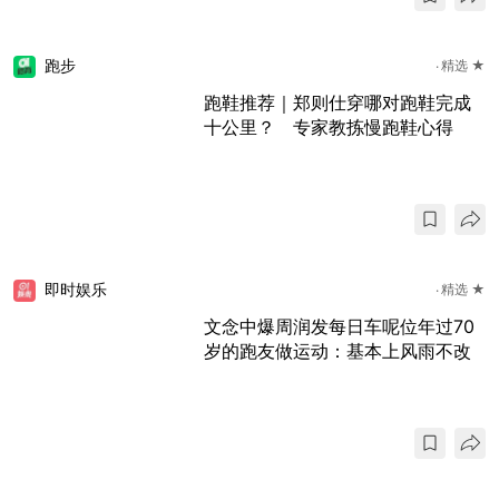
跑步
精选 ★
跑鞋推荐｜郑则仕穿哪对跑鞋完成
十公里？ 专家教拣慢跑鞋心得
即时娱乐
精选 ★
文念中爆周润发每日车呢位年过70
岁的跑友做运动：基本上风雨不改