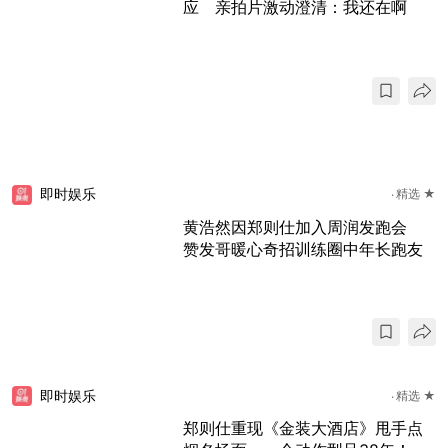
应 亲拍片激动澄清：我还在啊
即时娱乐
精选 ★
黄浩然因郑则仕加入周润发跑会
赞发哥暖心奇招训练圈中年长跑友
即时娱乐
精选 ★
郑则仕重现《金装大酒店》甩手点