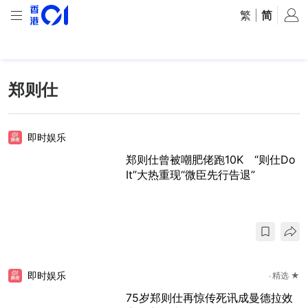
繁
|
简
郑则仕
即时娱乐
郑则仕曾被嘲肥佬跑10K “则仕Do
It”大热重现“微臣先行告退”
即时娱乐
精选 ★
75岁郑则仕再惊传死讯成曼德拉效