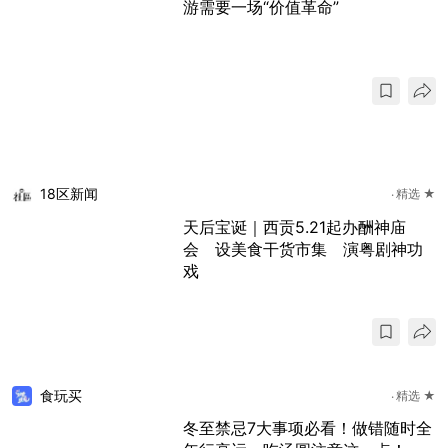
游需要一场“价值革命”
18区新闻
精选 ★
天后宝诞｜西贡5.21起办酬神庙
会 设美食干货市集 演粤剧神功
戏
食玩买
精选 ★
冬至禁忌7大事项必看！做错随时全