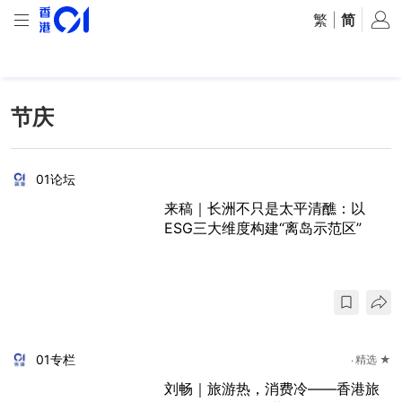
繁
|
简
节庆
01论坛
来稿｜长洲不只是太平清醮：以
ESG三大维度构建“离岛示范区”
01专栏
精选 ★
刘畅｜旅游热，消费冷——香港旅