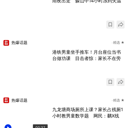
雨夜出走 躲山中14小时冻到失温
热爆话题
精选 ★
港铁男童坐手推车！月台座位当书
台做功课 目击者惊：家长不在旁
热爆话题
精选 ★
九龙塘商场厕所上课？家长占残厕1
小时教男童数学题 网民：黐X线
00:37