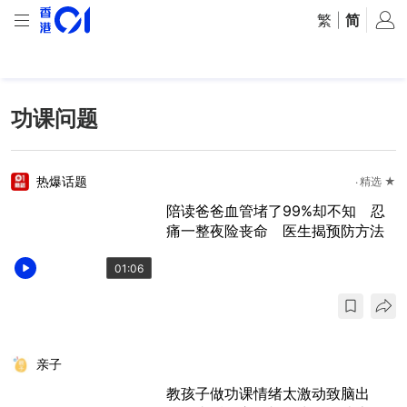
繁
|
简
功课问题
热爆话题
精选 ★
陪读爸爸血管堵了99%却不知 忍
痛一整夜险丧命 医生揭预防方法
01:06
亲子
教孩子做功课情绪太激动致脑出