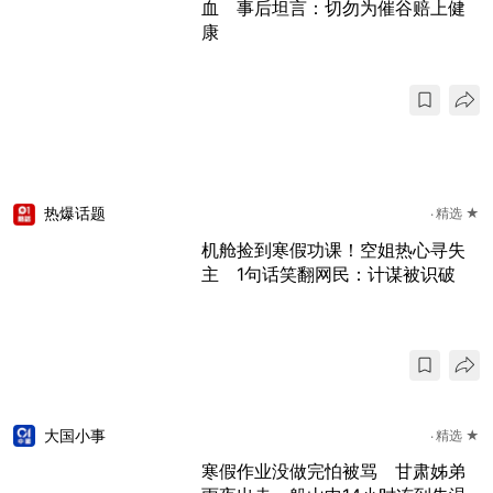
血 事后坦言：切勿为催谷赔上健
康
热爆话题
精选 ★
机舱捡到寒假功课！空姐热心寻失
主 1句话笑翻网民：计谋被识破
大国小事
精选 ★
寒假作业没做完怕被骂 甘肃姊弟