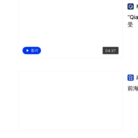
“Q
受
影片
04:37
前