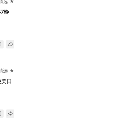
精选 ★
7晚
精选 ★
绝美日