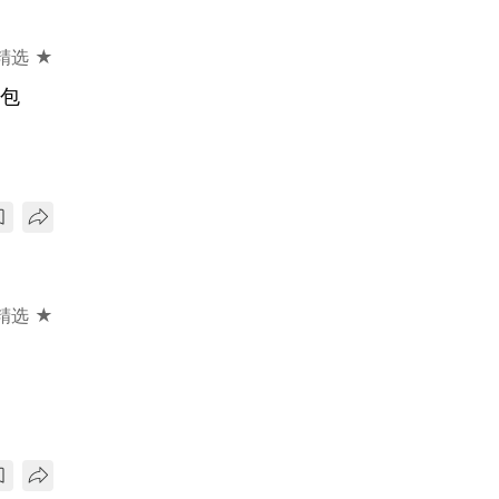
精选 ★
人包
精选 ★