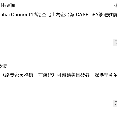
科技新闻
ianhai Connect”助港企北上内企出海 CASETiFY谈进驻
政情
海联络专家黄梓谦：前海绝对可超越美国矽谷 深港非竞