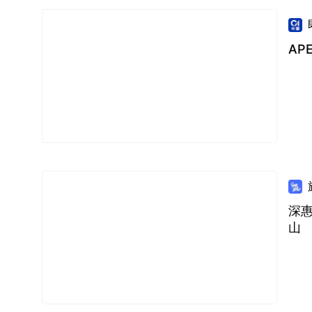
AP
深
山