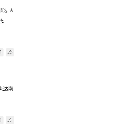
精选 ★
态
快达南