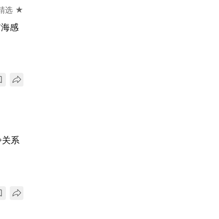
精选 ★
前海感
争关系