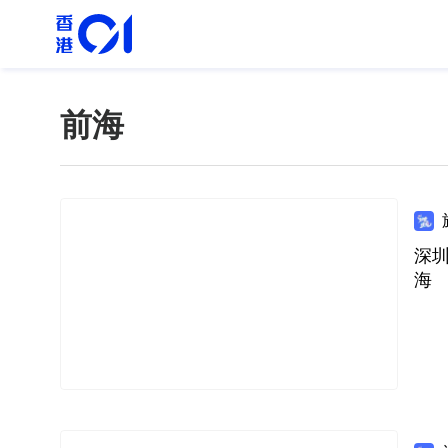
前海
深
海