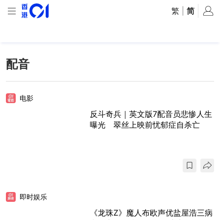
繁
|
简
配音
电影
反斗奇兵｜英文版7配音员悲惨人生
曝光 翠丝上映前忧郁症自杀亡
即时娱乐
《龙珠Z》魔人布欧声优盐屋浩三病