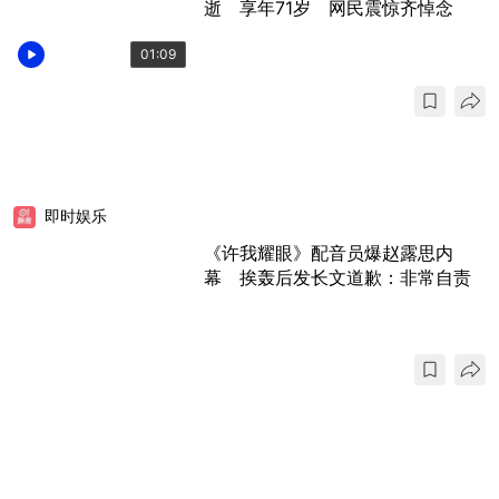
逝 享年71岁 网民震惊齐悼念
01:09
即时娱乐
《许我耀眼》配音员爆赵露思内
幕 挨轰后发长文道歉：非常自责