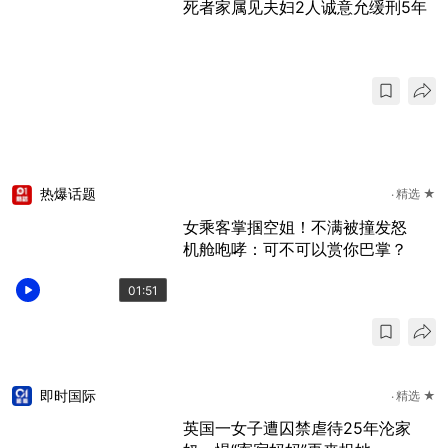
死者家属见夫妇2人诚意允缓刑5年
热爆话题
精选 ★
女乘客掌掴空姐！不满被撞发怒
机舱咆哮：可不可以赏你巴掌？
01:51
即时国际
精选 ★
英国一女子遭囚禁虐待25年沦家