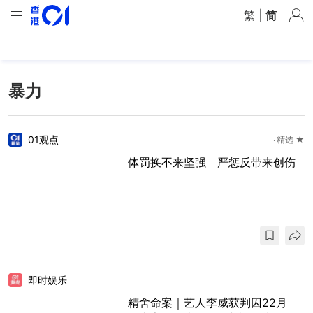
繁
|
简
暴力
01观点
精选 ★
体罚换不来坚强 严惩反带来创伤
即时娱乐
精舍命案｜艺人李威获判囚22月