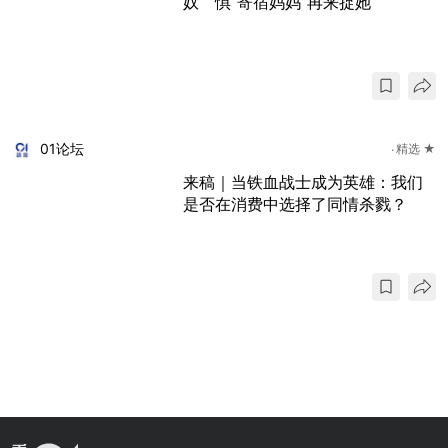
奴 惧“寄宿妈妈”再来捉她
01论坛
精选 ★
来稿｜当铁血战士成为英雄：我们
是否在消费中选择了同情杀戮？