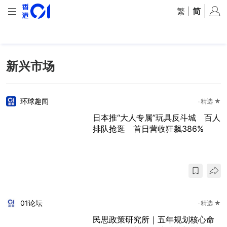
繁
|
简
新兴市场
环球趣闻
精选 ★
日本推“大人专属”玩具反斗城 百人
排队抢逛 首日营收狂飙386%
01论坛
精选 ★
民思政策研究所｜五年规划核心命