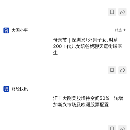
大国小事
精选 ★
母亲节｜深圳兴｢外判子女｣时薪
200！代儿女陪爸妈聊天逛街睇医
生
财经快讯
汇丰大削美股增持空间50% 转增
加新兴市场及欧洲股票配置