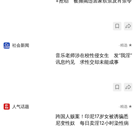
+抢劫 被捕揭违居家软禁及宵禁令
社会新闻
精选 ★
音乐老师涉在校性侵女生 发“我淫”
讯息约见 求性交却未能成事
人气话题
精选 ★
跨国人贩案！印尼17岁女被诱骗悉
尼变性奴 每日卖淫12小时染性病