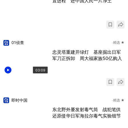
置进程 还中国人民一片净土
01侦查
精选 ★
忠灵塔重建开绿灯 基座掘出日军
军刀正拆卸 周大福家族50亿购入
03:09
即时中国
精选 ★
东北野外屡发射毒气筒 战犯笔供
还原侵华日军海拉尔毒气实验细节