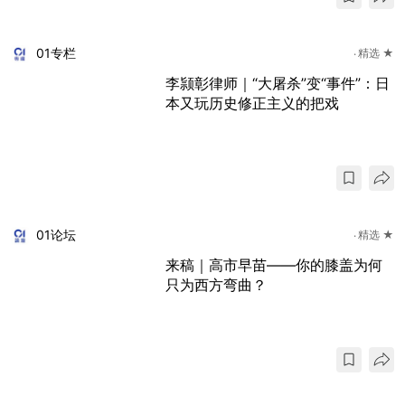
01专栏
精选 ★
李颕彰律师｜“大屠杀”变“事件”：日
本又玩历史修正主义的把戏
01论坛
精选 ★
来稿｜高市早苗——你的膝盖为何
只为西方弯曲？