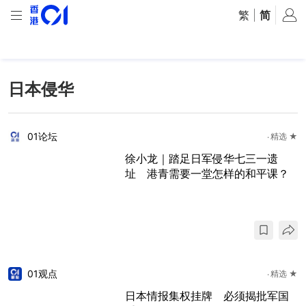
繁
|
简
日本侵华
01论坛
精选 ★
徐小龙｜踏足日军侵华七三一遗
址 港青需要一堂怎样的和平课？
01观点
精选 ★
日本情报集权挂牌 必须揭批军国