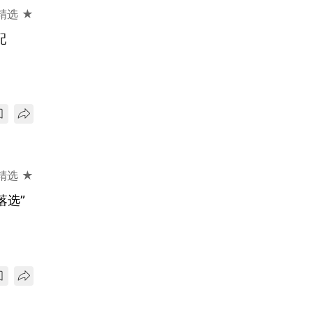
精选 ★
配
精选 ★
落选”