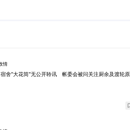
政情
宿舍“大花筒”无公开聆讯 帐委会被问关注厨余及渡轮