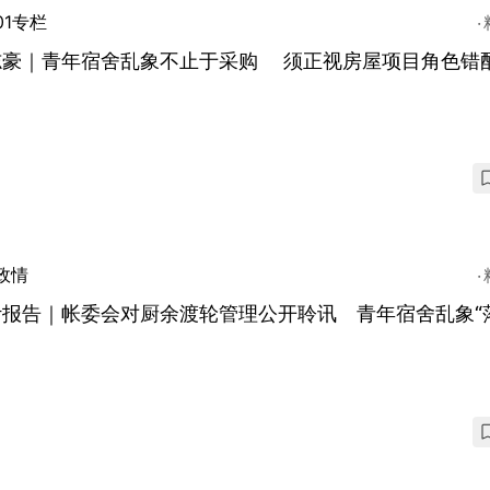
01专栏
志豪｜青年宿舍乱象不止于采购 须正视房屋项目角色错
政情
计报告｜帐委会对厨余渡轮管理公开聆讯 青年宿舍乱象“