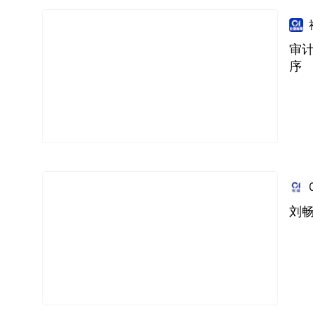
审
序
刘