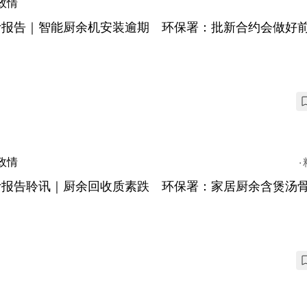
政情
计报告｜智能厨余机安装逾期 环保署：批新合约会做好
政情
计报告聆讯｜厨余回收质素跌 环保署：家居厨余含煲汤