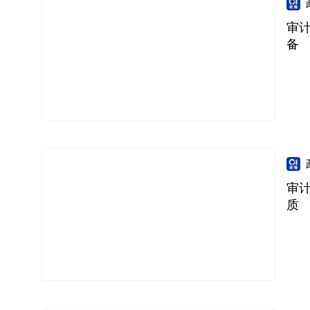
审
备
审
质