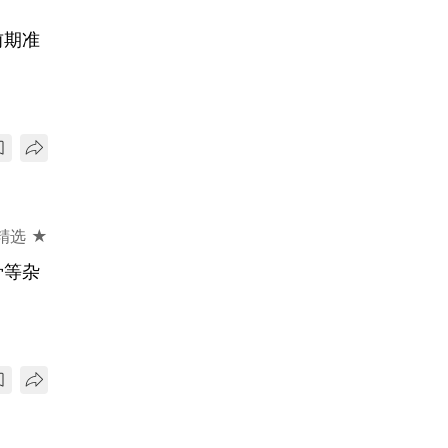
前期准
精选 ★
骨等杂