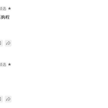
精选 ★
采购程
精选 ★