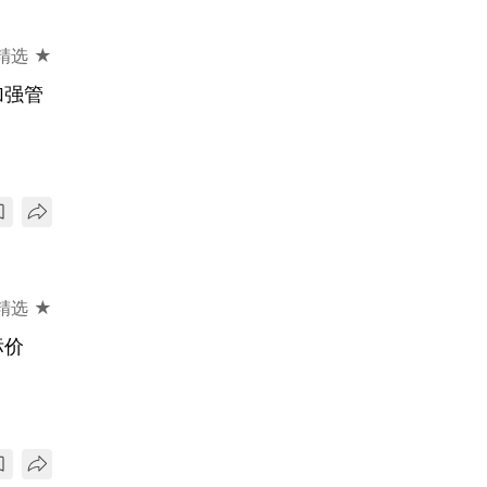
精选 ★
加强管
精选 ★
标价