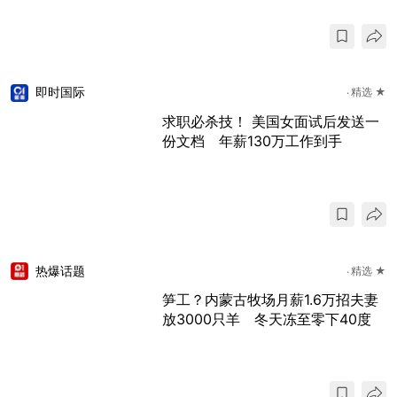
即时国际
精选 ★
求职必杀技！ 美国女面试后发送一
份文档 年薪130万工作到手
热爆话题
精选 ★
笋工？内蒙古牧场月薪1.6万招夫妻
放3000只羊 冬天冻至零下40度