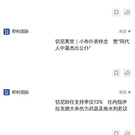
即时国际
精选 ★
切尼离世｜小布什表悼念 赞“同代
人中最杰出公仆”
即时国际
精选 ★
切尼卸任支持率仅13% 任内指伊
拉克拥大杀伤力武器及推水刑惹议