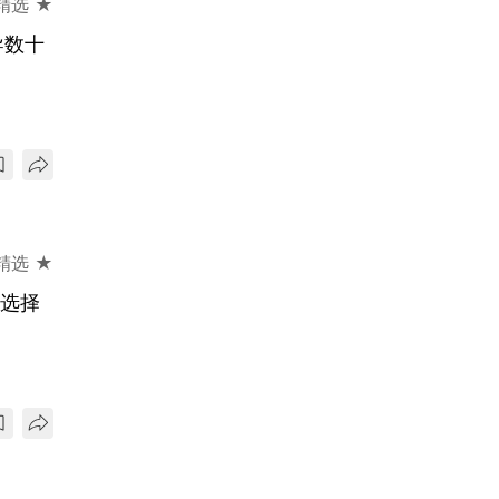
精选 ★
导数十
精选 ★
略选择