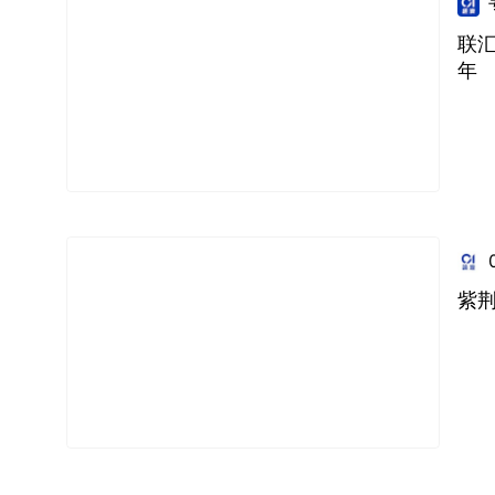
联
年
紫