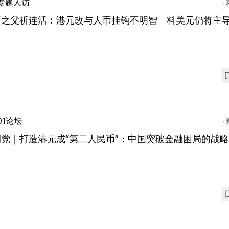
专题人访
汇之父祈连活︰港元改与人币挂钩不明智 料美元仍将主
01论坛
荆党｜打造港元成“第二人民币”：中国突破金融困局的战