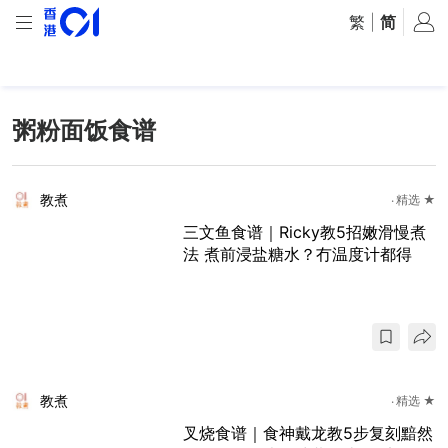
繁
|
简
粥粉面饭食谱
教煮
精选 ★
三文鱼食谱｜Ricky教5招嫩滑慢煮
法 煮前浸盐糖水？冇温度计都得
教煮
精选 ★
叉烧食谱｜食神戴龙教5步复刻黯然