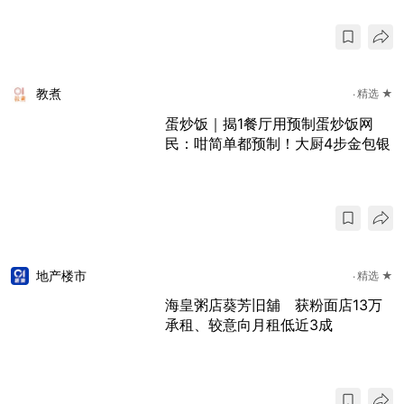
教煮
精选 ★
蛋炒饭｜揭1餐厅用预制蛋炒饭网
民：咁简单都预制！大厨4步金包银
地产楼市
精选 ★
海皇粥店葵芳旧舖 获粉面店13万
承租、较意向月租低近3成