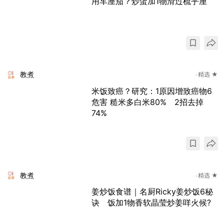
用车厘茄？炒蛋加1物滑过梳乎厘
教煮
精选 ★
米饭致癌？研究：1原因增致癌物6
危害 糙米多白米80% 2招去掉
74%
教煮
精选 ★
姜炒饭食谱｜名厨Ricky姜炒饭6秘
诀 饭加1物香软晶莹炒姜咩火候?