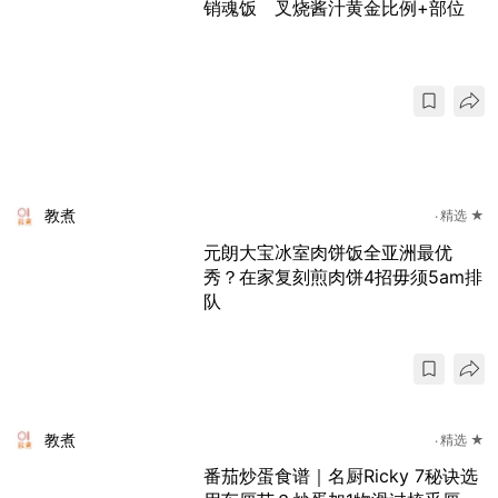
销魂饭 叉烧酱汁黄金比例+部位
教煮
精选 ★
元朗大宝冰室肉饼饭全亚洲最优
秀？在家复刻煎肉饼4招毋须5am排
队
教煮
精选 ★
番茄炒蛋食谱｜名厨Ricky 7秘诀选