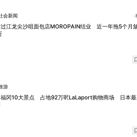
社会新闻
过江龙尖沙咀面包店MOROPAIN结业 近一年拖5个月
万
旅游
福冈10大景点 占地92万呎LaLaport购物商场 日本
塔