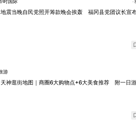
即时国际
本地震当晚自民党照开筹款晚会挨轰 福冈县党团议长宣
旅游
冈天神逛街地图｜商圈6大购物点+6大美食推荐 附一日