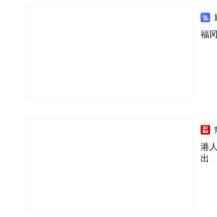
福冈
港
出