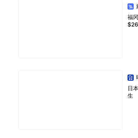
福
$2
日本
生