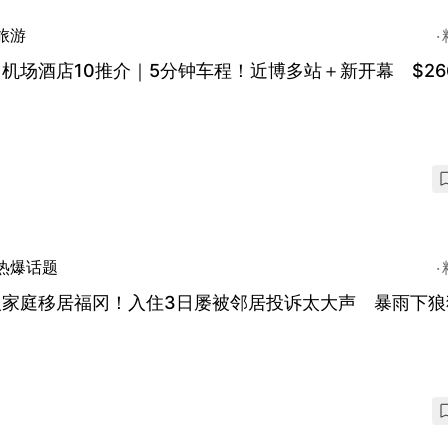
旅游
机场酒店10推介｜5分钟车程！近博多站＋新开幕 $26
热爆话题
人家庭移居福冈！入住3日屡被邻居投诉太大声 暴雨下狼