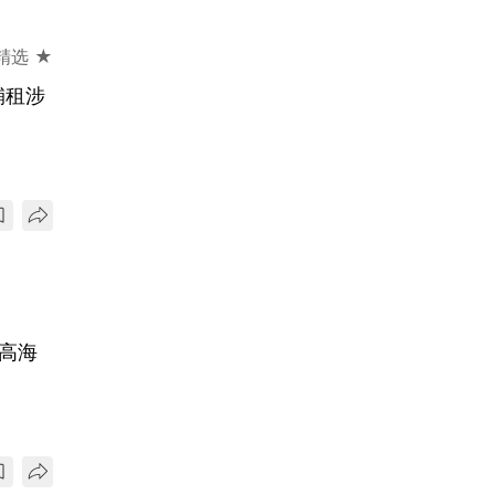
精选 ★
舖租涉
最高海