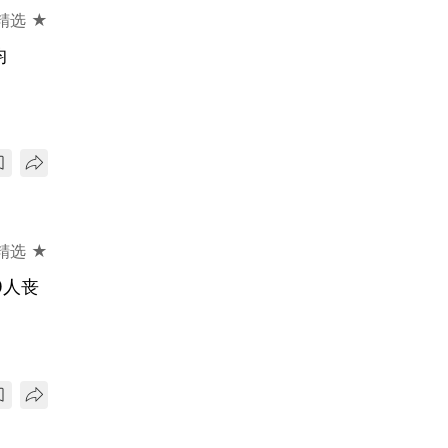
精选 ★
均
精选 ★
0人丧