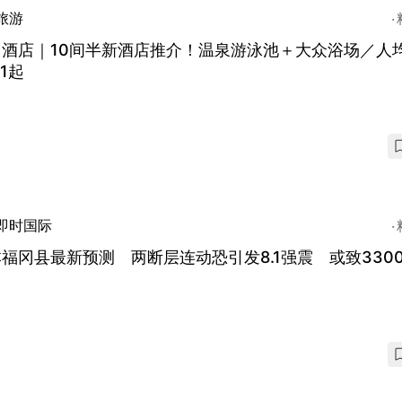
旅游
冈酒店｜10间半新酒店推介！温泉游泳池＋大众浴场／人
61起
即时国际
福冈县最新预测 两断层连动恐引发8.1强震 或致330