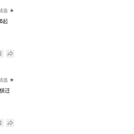
精选 ★
6起
精选 ★
狈迁