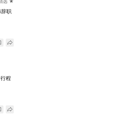
精选 ★
布辞职
游行程