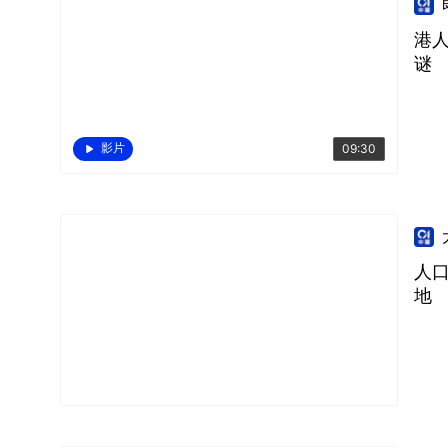
港
谜
影片
09:30
人
地