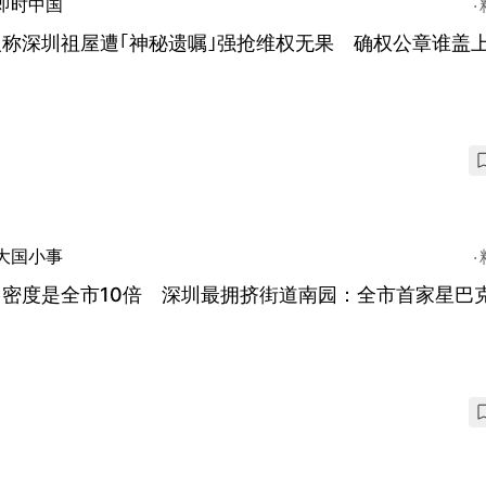
即时中国
人称深圳祖屋遭｢神秘遗嘱｣强抢维权无果 确权公章谁盖
大国小事
口密度是全市10倍 深圳最拥挤街道南园：全市首家星巴