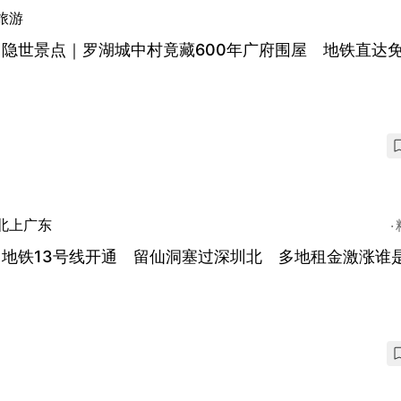
旅游
圳隐世景点｜罗湖城中村竟藏600年广府围屋 地铁直达
北上广东
圳地铁13号线开通 留仙洞塞过深圳北 多地租金激涨谁