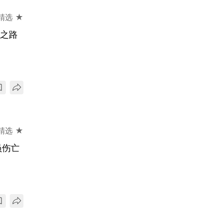
精选 ★
凰之路
精选 ★
员伤亡