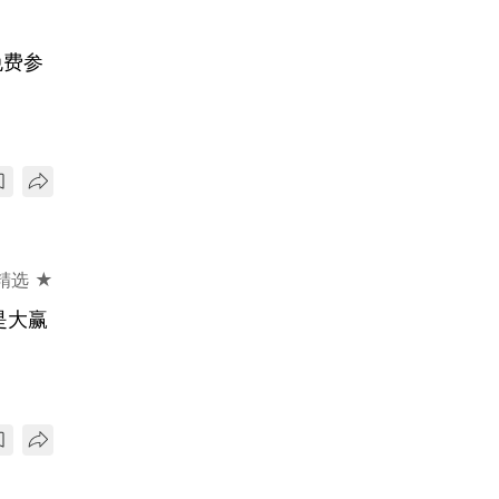
免费参
精选 ★
是大赢