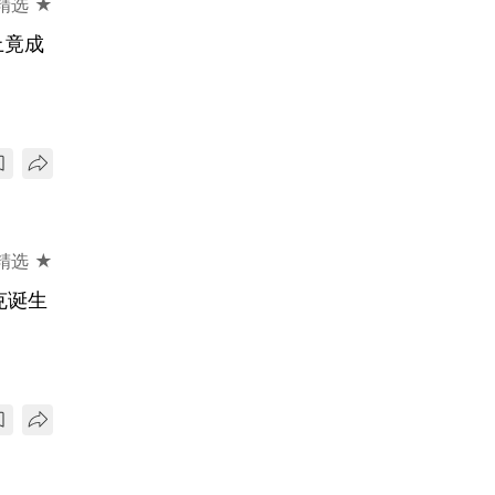
精选 ★
上竟成
精选 ★
克诞生