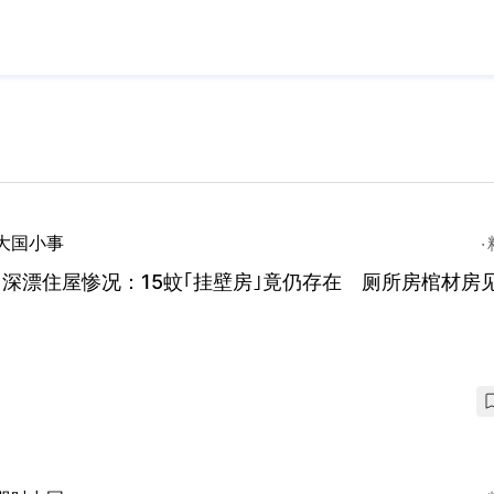
大国小事
深漂住屋惨况：15蚊｢挂壁房｣竟仍存在 厕所房棺材房