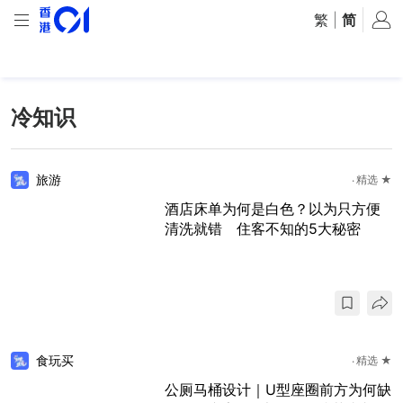
繁
|
简
冷知识
旅游
精选 ★
酒店床单为何是白色？以为只方便
清洗就错 住客不知的5大秘密
食玩买
精选 ★
公厕马桶设计｜U型座圈前方为何缺