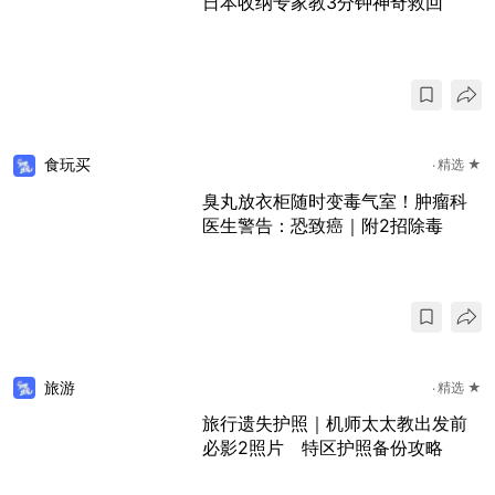
日本收纳专家教3分钟神奇救回
食玩买
精选 ★
臭丸放衣柜随时变毒气室！肿瘤科
医生警告：恐致癌｜附2招除毒
旅游
精选 ★
旅行遗失护照｜机师太太教出发前
必影2照片 特区护照备份攻略