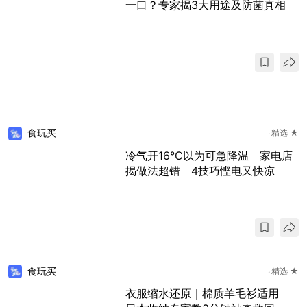
一口？专家揭3大用途及防菌真相
食玩买
精选 ★
冷气开16°C以为可急降温 家电店
揭做法超错 4技巧悭电又快凉
食玩买
精选 ★
衣服缩水还原｜棉质羊毛衫适用