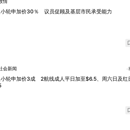
政情
星小轮申加价30％ 议员促顾及基层市民承受能力
社会新闻
小轮申加价3成 2航线成人平日加至$6.5、周六日及红
5