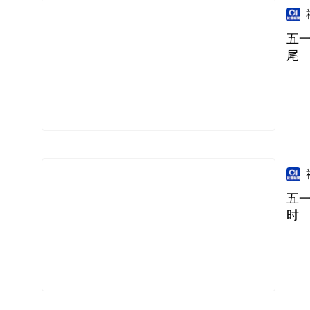
五
尾
五
时