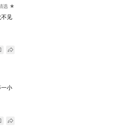
精选 ★
龙不见
等一小