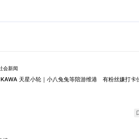
社会新闻
IIKAWA 天星小轮｜小八兔兔等陪游维港 有粉丝嫌打卡