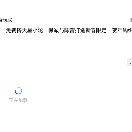
食玩买
初一免费搭天星小轮 保诚与陈蕾打造新春限定 贺年钩
正在加载