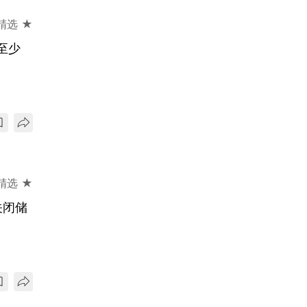
精选 ★
至少
精选 ★
关闭储