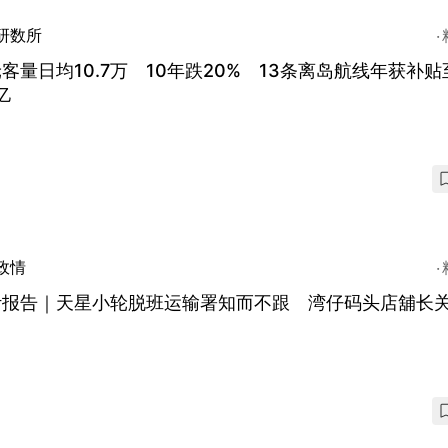
研数所
客量日均10.7万 10年跌20% 13条离岛航线年获补贴
亿
政情
计报告｜天星小轮脱班运输署知而不跟 湾仔码头店舖长