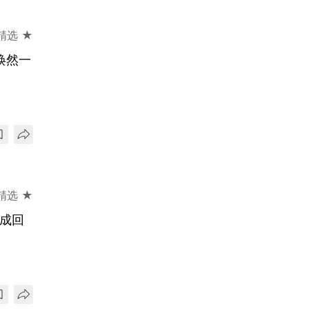
精选 ★
焕然一
精选 ★
后成回