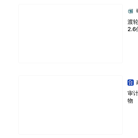
渡轮
2.6
审
物