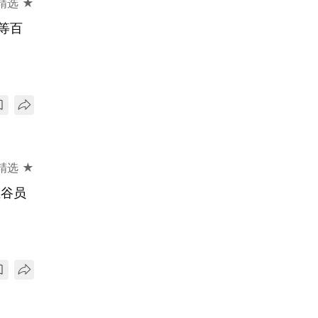
精选 ★
等百
精选 ★
催谷员