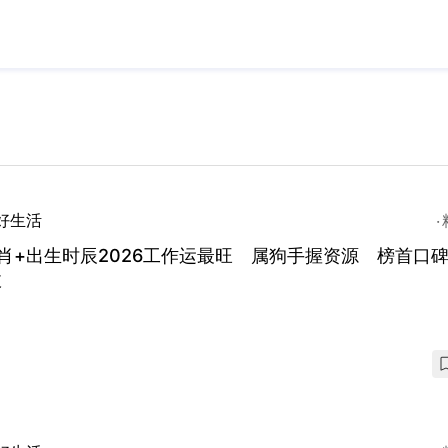
好生活
肖+出生时辰2026工作运最旺 属狗手握资源 榜首口
收