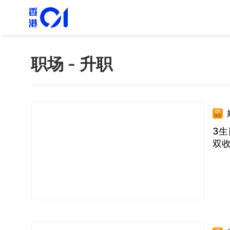
职场 - 升职
3生
双