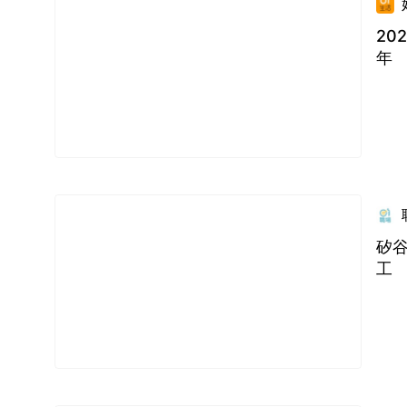
20
年
矽谷
工