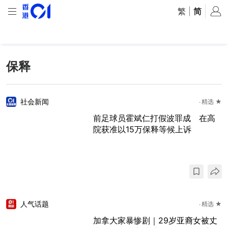
繁
|
简
保释
社会新闻
精选 ★
前足球员霍斌仁打假波罪成 在高
院获准以15万保释等候上诉
人气话题
精选 ★
加拿大家暴惨剧｜29岁亚裔女被丈