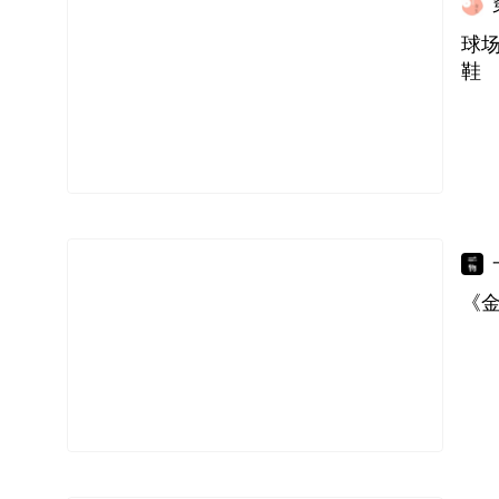
球
鞋
《金