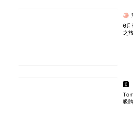
6月
之
To
吸