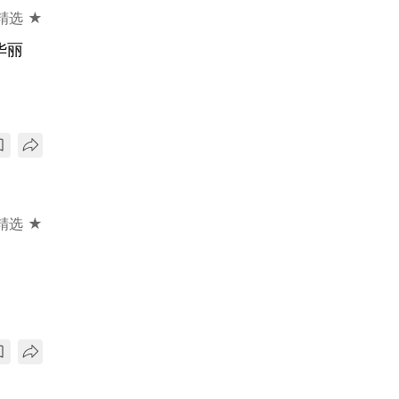
精选 ★
华丽
精选 ★
、