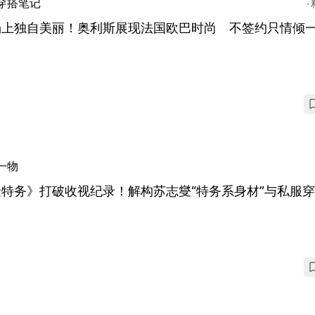
穿搭笔记
场上独自美丽！奥利斯展现法国欧巴时尚 不签约只情倾
一物
特务》打破收视纪录！解构苏志燮“特务系身材”与私服