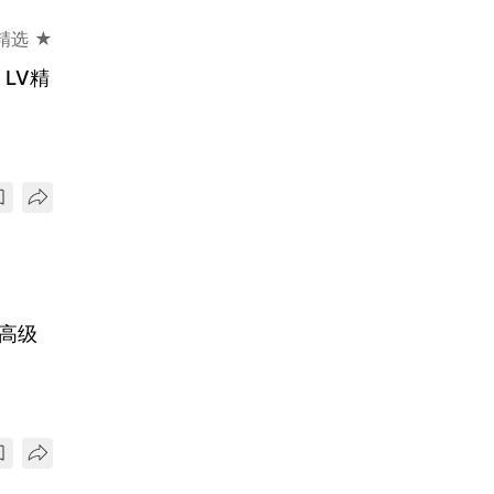
精选 ★
LV精
熟高级