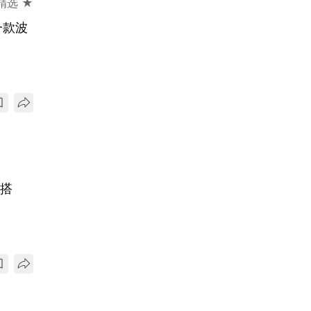
精选 ★
一款波
穿搭