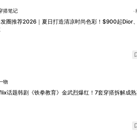
穿搭笔记
发圈推荐2026｜夏日打造清凉时尚色彩！$900起Dior、
款
一物
tflix话题韩剧《铁拳教育》金武烈爆红！7套穿搭拆解成