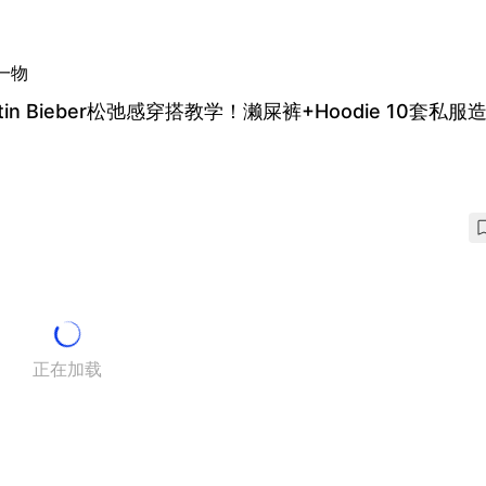
一物
stin Bieber松弛感穿搭教学！濑屎裤+Hoodie 10套私服
正在加载