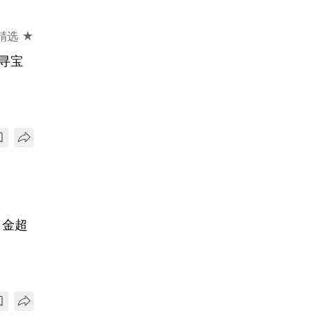
精选 ★
p寻宝
白金超