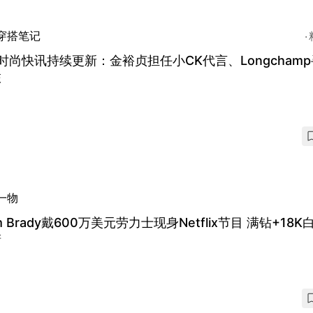
穿搭笔记
时尚快讯持续更新：金裕贞担任小CK代言、Longcham
旅
一物
m Brady戴600万美元劳力士现身Netflix节目 满钻+18K
睛