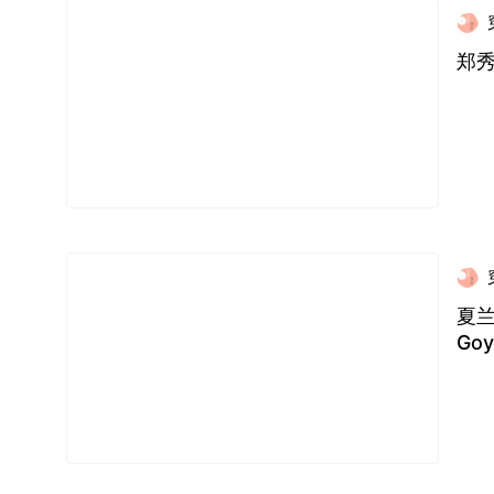
郑秀
夏兰
Goy