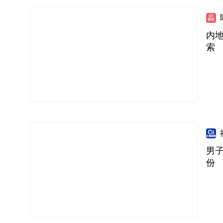
内
索
男子
份