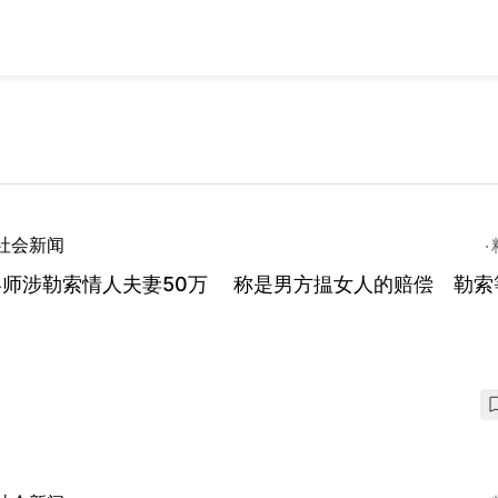
社会新闻
容师涉勒索情人夫妻50万 称是男方揾女人的赔偿 勒索