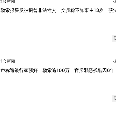
社会新闻
遭勒索报警反被揭曾非法性交 文员称不知事主13岁 获
社会新闻
声称遭银行家强奸 勒索逾100万 官斥邪恶残酷囚6年