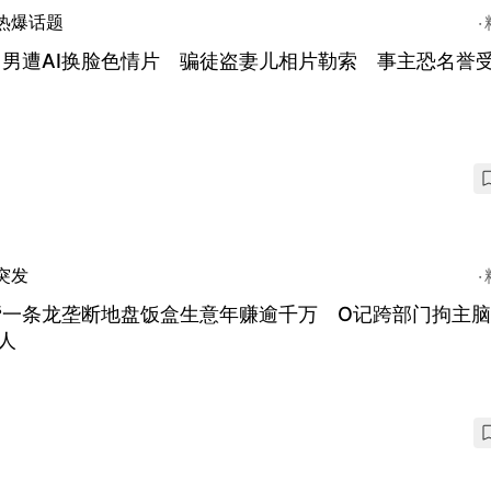
热爆话题
马男遭AI换脸色情片 骗徒盗妻儿相片勒索 事主恐名誉
突发
帮一条龙垄断地盘饭盒生意年赚逾千万 O记跨部门拘主脑
5人