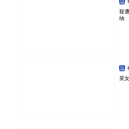
疑
纳
英女