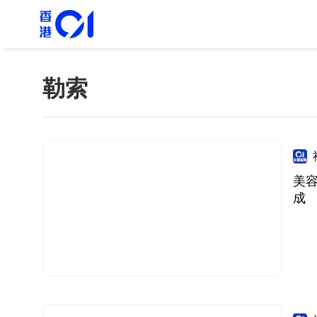
勒索
美
成