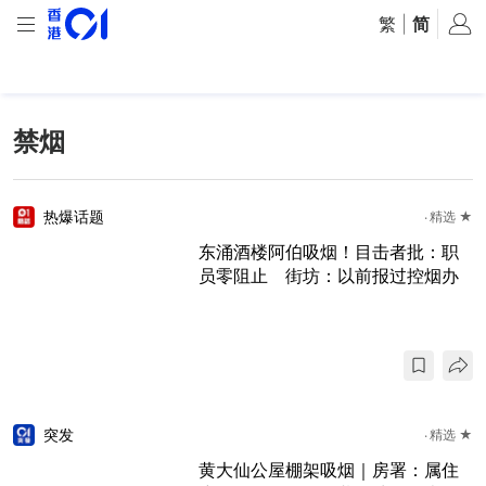
繁
|
简
禁烟
热爆话题
精选 ★
东涌酒楼阿伯吸烟！目击者批：职
员零阻止 街坊：以前报过控烟办
突发
精选 ★
黄大仙公屋棚架吸烟｜房署：属住