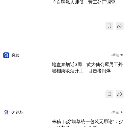
户自聘私人师傅 劳工处正调查
突发
精选 ★
地盘禁烟近3周 黄大仙公屋男工外
墙棚架吸烟开工 目击者闹爆
01论坛
精选 ★
来稿｜驳“烟草统一包装无用论”：少