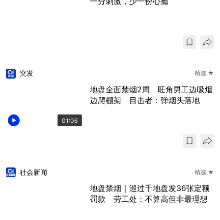
一分刺激，少一份心瘾
突发
精选 ★
地盘全面禁烟2周 旺角男工边吸烟
边爬棚架 目击者：弹烟头落地
01:06
社会新闻
精选 ★
地盘禁烟｜巡过千地盘发36张定额
罚款 劳工处：不算高但非最理想