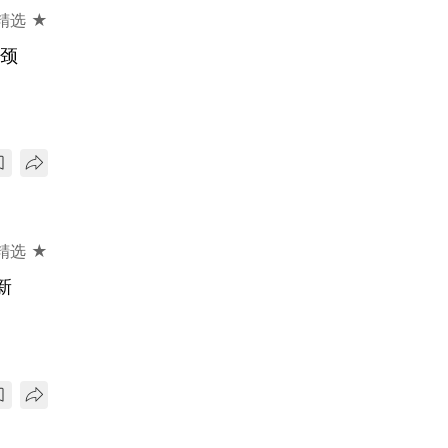
精选 ★
瓶颈
精选 ★
新