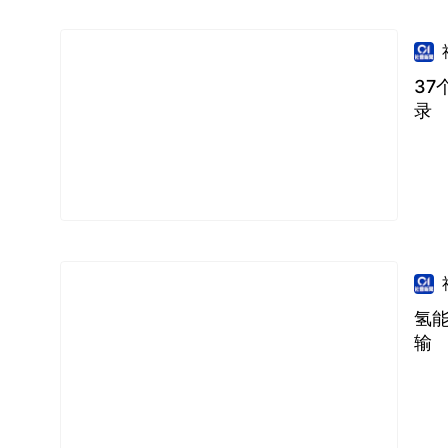
3
录
氢
输