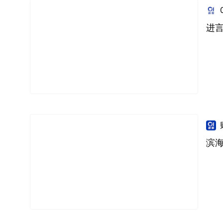
进言
滨海