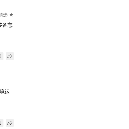
精选 ★
签备忘
境运