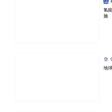
氢
施
地