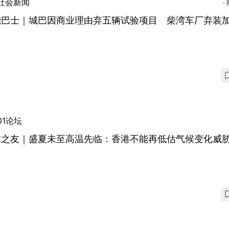
社会新闻
能巴士｜城巴因商业理由弃五辆试验项目 柴湾车厂弃装
01论坛
球之友｜盛夏未至高温先临：香港不能再低估气候变化威