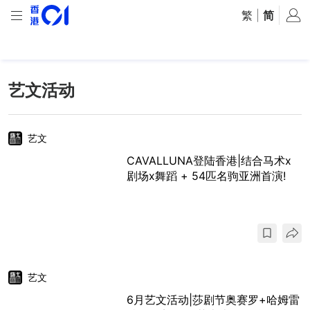
繁
|
简
艺文活动
艺文
CAVALLUNA登陆香港|结合马术x
剧场x舞蹈 + 54匹名驹亚洲首演!
艺文
6月艺文活动|莎剧节奥赛罗+哈姆雷