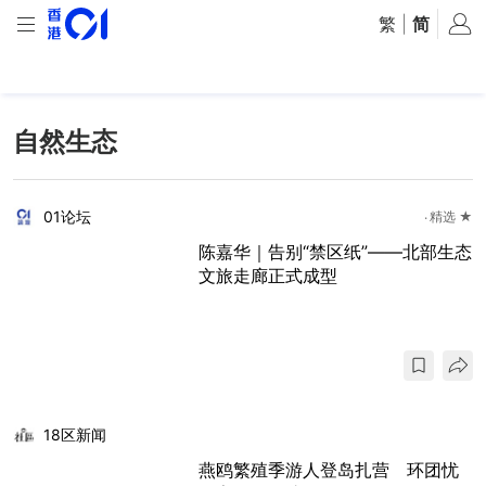
繁
|
简
自然生态
01论坛
精选 ★
陈嘉华｜告别“禁区纸”——北部生态
文旅走廊正式成型
18区新闻
燕鸥繁殖季游人登岛扎营 环团忧