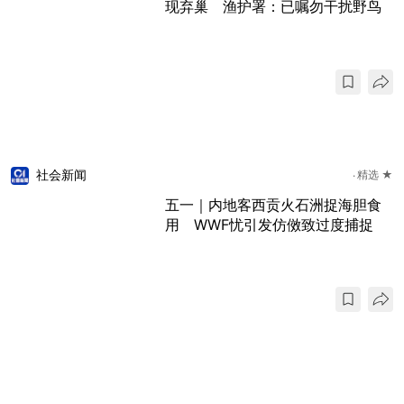
现弃巢 渔护署：已嘱勿干扰野鸟
社会新闻
精选 ★
五一｜内地客西贡火石洲捉海胆食
用 WWF忧引发仿傚致过度捕捉