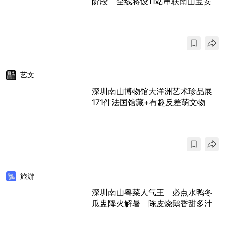
阶段 全线将设11站串联南山宝安
艺文
深圳南山博物馆大洋洲艺术珍品展
171件法国馆藏+有趣反差萌文物
旅游
深圳南山粤菜人气王 必点水鸭冬
瓜盅降火解暑 陈皮烧鹅香甜多汁