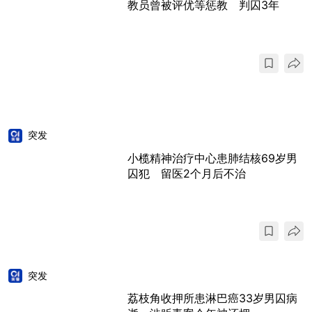
教员曾被评优等惩教 判囚3年
突发
小榄精神治疗中心患肺结核69岁男
囚犯 留医2个月后不治
突发
荔枝角收押所患淋巴癌33岁男囚病