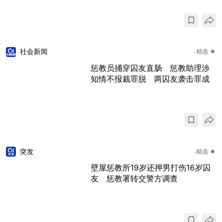
社会新闻
精选 ★
惩教员捅穿囚友直肠 惩教助理涉
知情不报裁罪脱 两囚友袭击罪成
突发
精选 ★
壁屋惩教所19岁还押男打伤16岁囚
友 惩教署转交警方调查