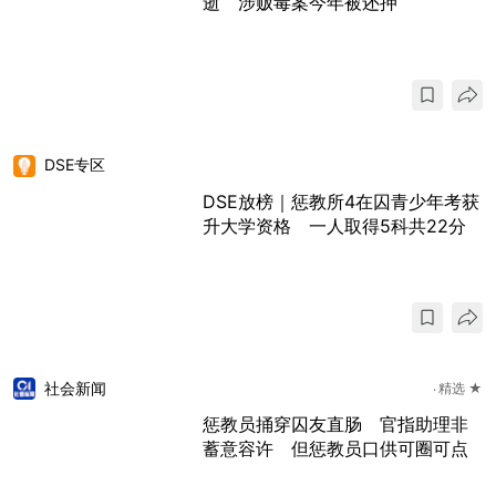
逝 涉贩毒案今年被还押
DSE专区
DSE放榜｜惩教所4在囚青少年考获
升大学资格 一人取得5科共22分
社会新闻
精选 ★
惩教员捅穿囚友直肠 官指助理非
蓄意容许 但惩教员口供可圈可点