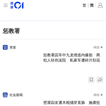
繁
|
简
惩教署
突发
精选 ★
惩教署囚车中九龙绕道内爆胎 两
犯人轻伤送院 私家车遭碎片刮花
社会新闻
精选 ★
壁屋囚友遭木棍捅穿直肠 施袭惩