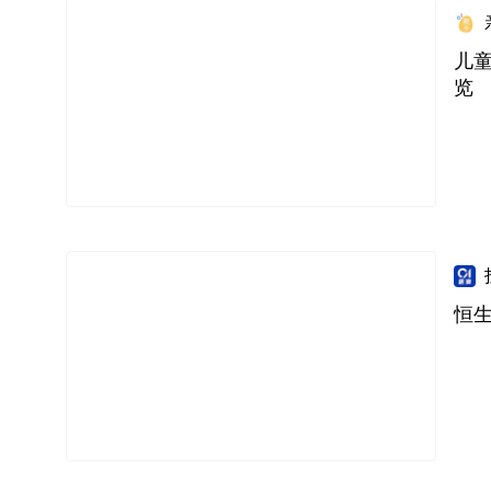
儿童
览
恒生