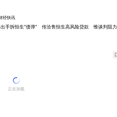
财经快讯
丰出手拆恒生“债弹” 传洽售恒生高风险贷款 惟谈判阻
正在加载