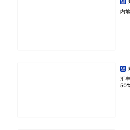
内
汇丰
50