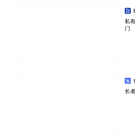
私
门
长者