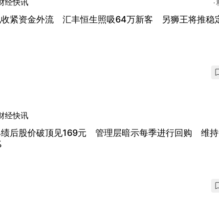
财经快讯
地收紧资金外流 汇丰恒生照吸64万新客 另狮王将推稳
财经快讯
绩后股价破顶见169元 管理层暗示每季进行回购 维
%