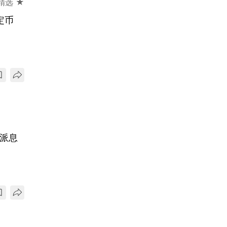
精选 ★
定币
持派息