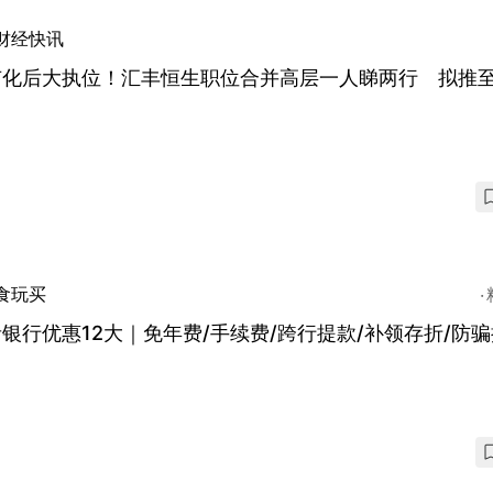
财经快讯
有化后大执位！汇丰恒生职位合并高层一人睇两行 拟推
食玩买
银行优惠12大｜免年费/手续费/跨行提款/补领存折/防