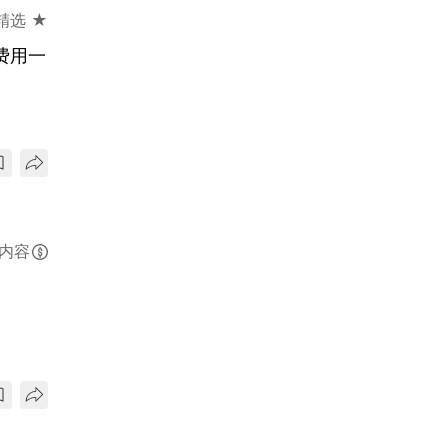
精选 ★
费用一
内容