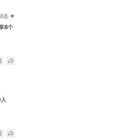
精选 ★
掌6个
0人