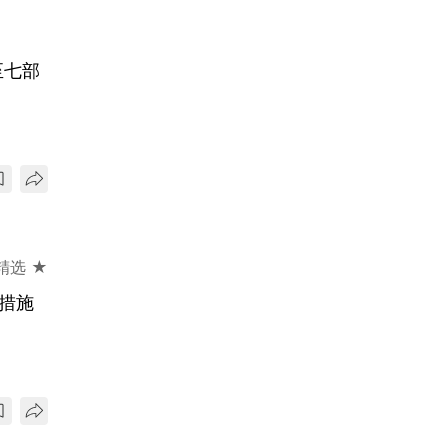
至七部
精选 ★
骗措施