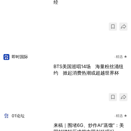
经
即时国际
精选 ★
BTS美国巡唱14场 海量粉丝涌纽
约 掀起消费热潮或超越世界杯
01论坛
精选 ★
来稿｜围堵6G、炒作AI“蒸馏”：美