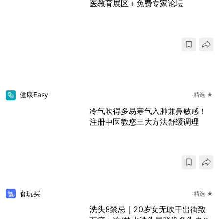
医教育展区＋免费专家论坛
健康Easy
精选 ★
冷气吹得多易寒气入肺兼鼻敏感！
注册中医教您三大方法舒缓调理
食玩买
精选 ★
洗头8禁忌｜20岁女无吹干出街致