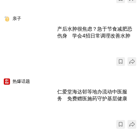
亲子
产后水肿很焦虑？急于节食减肥恐
伤身 学会4招日常调理改善水肿
热爆话题
仁爱堂海达邨等地办流动中医服
务 免费赠医施药守护基层健康