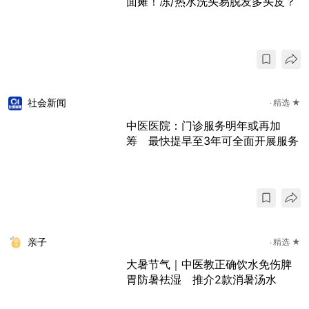
面瘫！冻/热水洗头易脱发多头皮？
社会新闻
精选 ★
中医医院：门诊服务明年或再加
筹 最快提早至3年可全面开展服务
亲子
精选 ★
大暑节气｜中医教正确饮水免伤脾
胃防暑袪湿 推介2款消暑汤水