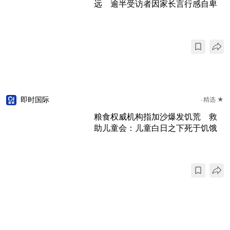
远 逾半受访者因家长言行感自卑
即时国际
精选 ★
粮食权威机构指加沙爆发饥荒 救
助儿童会：儿童白日之下死于饥饿