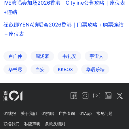
IVE演唱会加场2026香港｜Cityline公售攻略｜座位表
+连结
崔叡娜YENA演唱会2026香港｜门票攻略＋购票连结
＋座位表
卢广仲
周汤豪
韦礼安
宇宙人
毕书尽
白安
KKBOX
华语乐坛
01线报
关于我们
01招聘
广告查询
01App
常见问题
联络我们
私隐声明
条款及细则