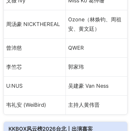
艾薇 Ivy
Miss Ko 葛仲珊
Ozone（林焕钧、周祖
周汤豪 NICKTHEREAL
安、黄文廷）
曾沛慈
QWER
李竺芯
郭家玮
U:NUS
吴建豪 Van Ness
韦礼安 (WeiBird)
主持人黄伟晋
KKBOX风云榜2026台北丨出演嘉宾