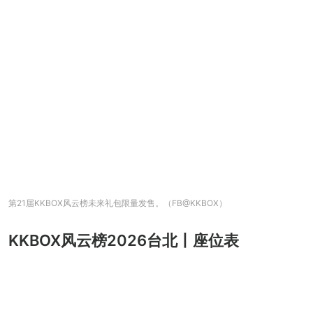
第21届KKBOX风云榜未来礼包限量发售。（FB@KKBOX）
KKBOX风云榜2026台北丨座位表