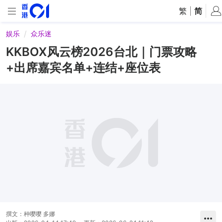
繁
|
简
娱乐
众乐迷
KKBOX风云榜2026台北｜门票攻略
+出席嘉宾名单+连结+座位表
撰文：
种嘤嘤 多娜