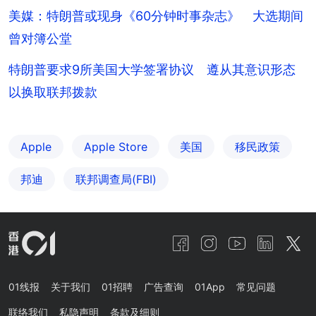
美媒：特朗普或现身《60分钟时事杂志》 大选期间
曾对簿公堂
特朗普要求9所美国大学签署协议 遵从其意识形态
以换取联邦拨款
Apple
Apple Store
美国
移民政策
邦迪
联邦调查局(FBI)
01线报
关于我们
01招聘
广告查询
01App
常见问题
联络我们
私隐声明
条款及细则