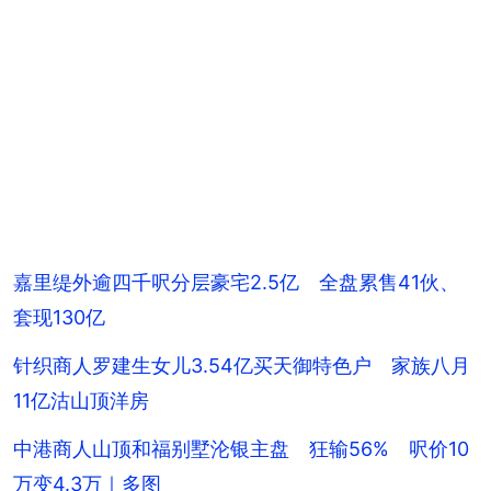
嘉里缇外逾四千呎分层豪宅2.5亿 全盘累售41伙、
套现130亿
针织商人罗建生女儿3.54亿买天御特色户 家族八月
11亿沽山顶洋房
中港商人山顶和福别墅沦银主盘 狂输56% 呎价10
万变4.3万｜多图