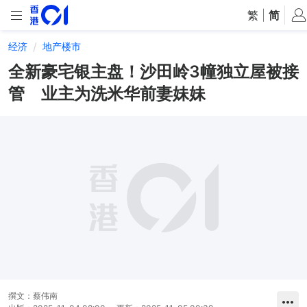
繁
|
简
经济
地产楼市
全新豪宅银主盘！沙田岭3幢独立屋被接
管 业主为洗米华前妻妹妹
撰文：
蔡伟南