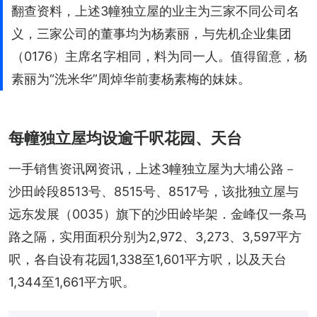
翻查资料，上述3幢独立屋的业主为三家不同公司名
义，三家公司的董事均为杨素丽，与先机企业集团
（0176）主席名字相同，料为同一人。值得留意，杨
素丽为“洗米华”周焯华前妻杨素梅的妹妹。
每幢独立屋均设逾千呎花园、天台
一手销售资讯网资讯，上述3幢独立屋为大埔公路－
沙田岭段8513号、8515号、8517号，该批独立屋与
远东发展（0035）旗下的沙田岭毕架．金峰仅一条马
路之隔，实用面积分别为2,972、3,273、3,597平方
呎，各自设有花园1,338至1,601平方呎，以及天台
1,344至1,661平方呎。