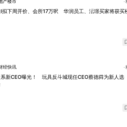
地产楼市
I拟下周开价、会所17万呎 华润员工、沄璟买家将获买
财经快讯
系新CEO曝光！ 玩具反斗城现任CEO蔡德粦为新人选 
任