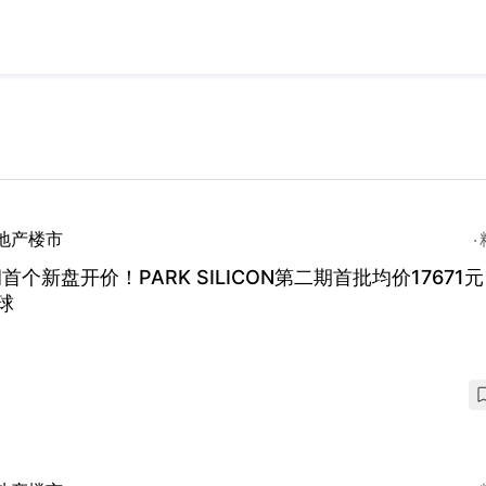
地产楼市
首个新盘开价！PARK SILICON第二期首批均价17671
球