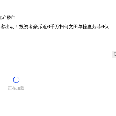
地产楼市
手客出动！投资者豪斥近6千万扫何文田单幢盘芳菲6伙
正在加载