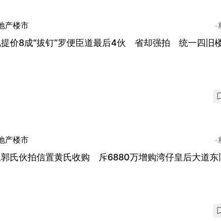
地产楼市
提价8成“拔钉”罗便臣道最后4伙 省却强拍 统一四旧
地产楼市
郭氏伙拍信置黄氏收购 斥6880万增购湾仔皇后大道东