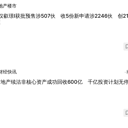
地产楼市
仅叡璟I获批预售涉507伙 收5份新申请涉2246伙 创2
高
财经快讯
古地产续沽非核心资产成功回收600亿 千亿投资计划无