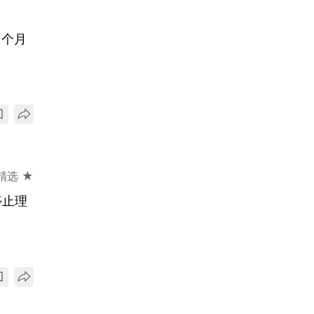
1个月
精选 ★
停止理