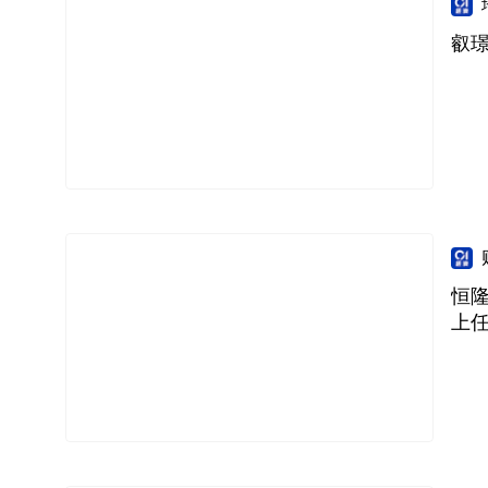
叡璟
恒隆
上