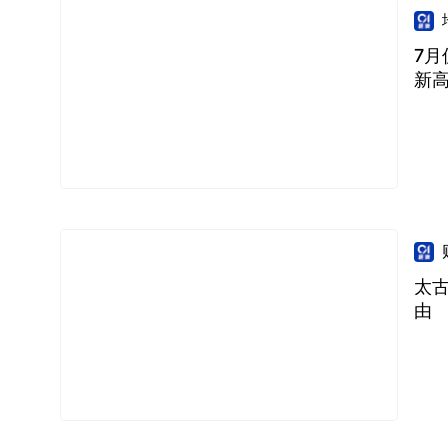
7月
新
太
由