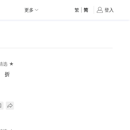
更多
繁
|
简
登入
精选 ★
元 折