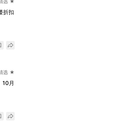
精选 ★
楼折扣
精选 ★
10月