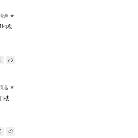
精选 ★
楼地盘
精选 ★
旧楼