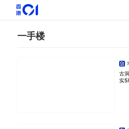
一手楼
古洞
实5