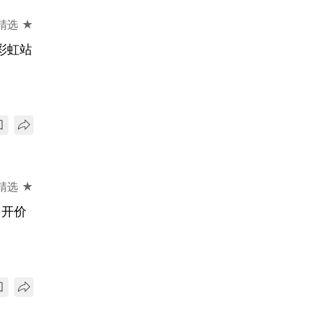
精选 ★
接彩虹站
精选 ★
、开价