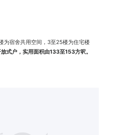
1楼为宿舍共用空间，3至25楼为住宅楼
放式户，实用面积由133至153方呎。