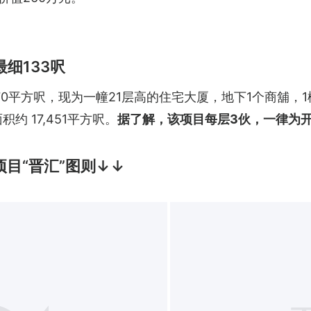
细133呎
970平方呎，现为一幢21层高的住宅大厦，地下1个商舖，
约 17,451平方呎。
据了解，该项目每层3伙，一律为开
项目“晋汇”图则↓↓